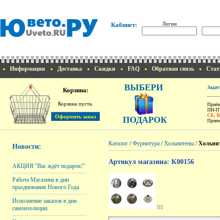
Логин
Кабинет:
Информация
Доставка
Скидки
FAQ
Обратная связь
Стат
ВЫБЕРИ
Задат
Корзина:
Корзина пуста.
Приём
ПН-ПТ
СБ, 
ПОДАРОК
Прием
Каталог
/
Фурнитура
/
Хольнитены
/
Хольнит
Новости:
Артикул магазина: K00156
АКЦИЯ "Вас ждёт подарок!"
Работа Магазина в дни
празднования Нового Года
Исполнение заказов в дни
[1]
самоизоляции.