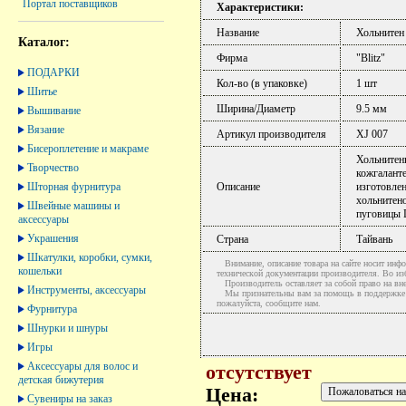
Портал поставщиков
Характеристики:
Название
Хольнитен
Каталог:
Фирма
"Blitz"
ПОДАРКИ
Кол-во (в упаковке)
1 шт
Шитье
Ширина/Диаметр
9.5 мм
Вышивание
Вязание
Артикул производителя
XJ 007
Бисероплетение и макраме
Хольнитены
Творчество
кожгалант
Шторная фурнитура
Описание
изготовле
хольнитено
Швейные машины и
пуговицы D
аксессуары
Украшения
Страна
Тайвань
Шкатулки, коробки, сумки,
Внимание, описание товара на сайте носит инфо
кошельки
технической документации производителя. Во и
Производитель оставляет за собой право на вне
Инструменты, аксессуары
Мы признательны вам за помощь в поддержке ак
пожалуйста, сообщите нам.
Фурнитура
Шнурки и шнуры
Игры
Аксессуары для волос и
отсутствует
детская бижутерия
Цена:
Сувениры на заказ