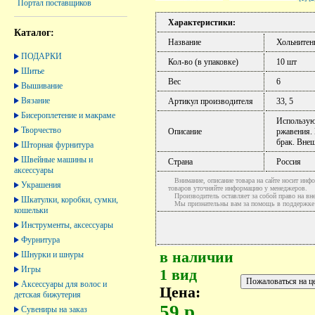
Портал поставщиков
Характеристики:
Каталог:
Название
Хольнитен
ПОДАРКИ
Кол-во (в упаковке)
10 шт
Шитье
Вес
6
Вышивание
Вязание
Артикул производителя
33, 5
Бисероплетение и макраме
Использую
Творчество
Описание
ржавения. 
брак. Вне
Шторная фурнитура
Швейные машины и
Страна
Россия
аксессуары
Внимание, описание товара на сайте носит инфо
Украшения
товаров уточняйте информацию у менеджеров.
Производитель оставляет за собой право на вне
Шкатулки, коробки, сумки,
Мы признательны вам за помощь в поддержке ак
кошельки
Инструменты, аксессуары
Фурнитура
в наличии
Шнурки и шнуры
Игры
1 вид
Аксессуары для волос и
Цена:
детская бижутерия
59 р.
Сувениры на заказ