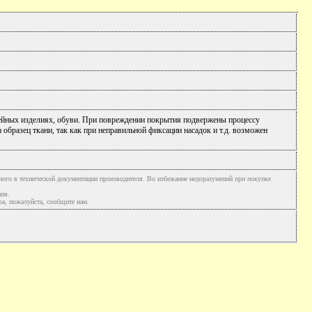
рейных изделиях, обуви. При повреждении покрытия подвержены процессу
образец ткани, так как при неправильной фиксации насадок и т.д. возможен
ного в технической документации производителя. Во избежание недоразумений при покупке
ния.
а, пожалуйста, сообщите нам.