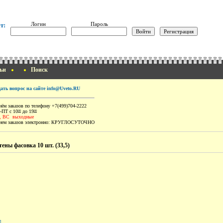
Логин
Пароль
т:
ьи
Поиск
дать вопрос на сайте info@Uveto.RU
ём заказов по телефону +7(499)704-2222
-ПТ с 10
до 19
00
00
, ВС выходные
ем заказов электронно:
КРУГЛОСУТОЧНО
ены фасовка 10 шт. (33,5)
]