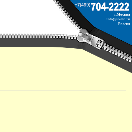
г.Москва
info@uveto.ru
Россия