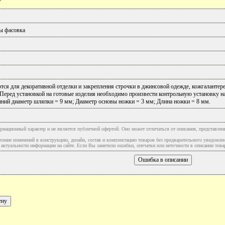
ы фасовка
тся для декоративной отделки и закрепления строчки в джинсовой одежде, кожгаланте
Перед установкой на готовые изделия необходимо произвести контрольную установку на 
шний диаметр шляпки = 9 мм; Диаметр основы ножки = 3 мм; Длина ножки = 8 мм.
рмационный характер и не является публичной офертой. Оно может отличаться от описания, представлен
сение изменений в конструкцию, дизайн, состав и комплектацию товаров без предварительного уведомле
туальности информации на сайте. Если Вы заметили ошибки, опечатки или неточности в описании товар