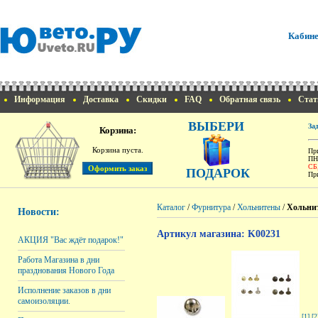
Кабине
Информация
Доставка
Скидки
FAQ
Обратная связь
Стат
ВЫБЕРИ
За
Корзина:
Корзина пуста.
При
ПН
СБ
ПОДАРОК
При
Каталог
/
Фурнитура
/
Хольнитены
/
Хольнит
Новости:
Артикул магазина: K00231
АКЦИЯ "Вас ждёт подарок!"
Работа Магазина в дни
празднования Нового Года
Исполнение заказов в дни
самоизоляции.
[1]
[2