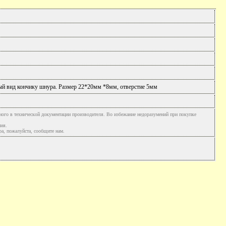
ный вид кончику шнура. Размер 22*20мм *8мм, отверстие 5мм
ного в технической документации производителя. Во избежание недоразумений при покупке
ния.
а, пожалуйста, сообщите нам.