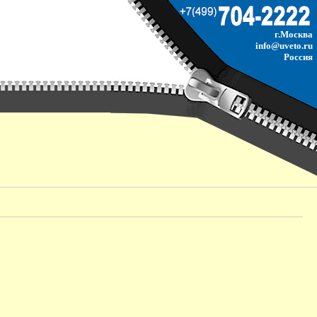
г.Москва
info@uveto.ru
Россия