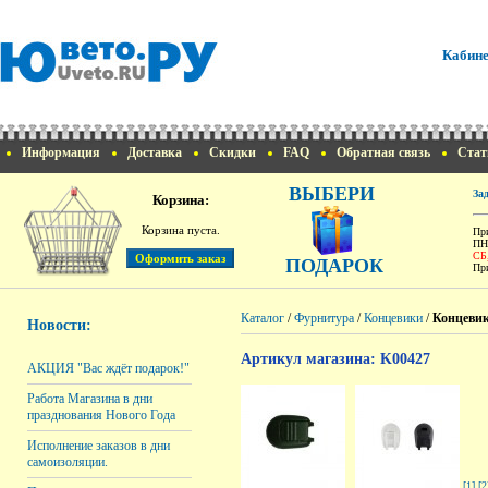
Кабине
Информация
Доставка
Скидки
FAQ
Обратная связь
Стат
ВЫБЕРИ
За
Корзина:
Корзина пуста.
При
ПН
СБ
ПОДАРОК
При
Каталог
/
Фурнитура
/
Концевики
/
Концевик
Новости:
Артикул магазина: K00427
АКЦИЯ "Вас ждёт подарок!"
Работа Магазина в дни
празднования Нового Года
Исполнение заказов в дни
самоизоляции.
[1]
[2