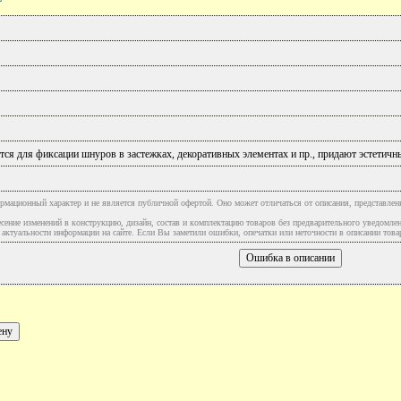
ся для фиксации шнуров в застежках, декоративных элементах и пр., придают эстетич
рмационный характер и не является публичной офертой. Оно может отличаться от описания, представлен
сение изменений в конструкцию, дизайн, состав и комплектацию товаров без предварительного уведомле
туальности информации на сайте. Если Вы заметили ошибки, опечатки или неточности в описании товар