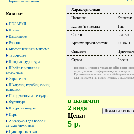
Портал поставщиков
Характеристики:
Каталог:
Название
Концевик
ПОДАРКИ
Кол-во (в упаковке)
1 шт
Шитье
Состав
пластик
Вышивание
Вязание
Артикул производителя
27104 Н
Бисероплетение и макраме
Описание
Применяют
Творчество
Страна
Россия
Шторная фурнитура
Швейные машины и
Внимание, описание товара на сайте носит инфо
товаров уточняйте информацию у менеджеров.
аксессуары
Производитель оставляет за собой право на вне
Мы признательны вам за помощь в поддержке ак
Украшения
Шкатулки, коробки, сумки,
кошельки
Инструменты, аксессуары
в наличии
Фурнитура
2 вида
Шнурки и шнуры
Цена:
Игры
Аксессуары для волос и
5 р.
детская бижутерия
Сувениры на заказ