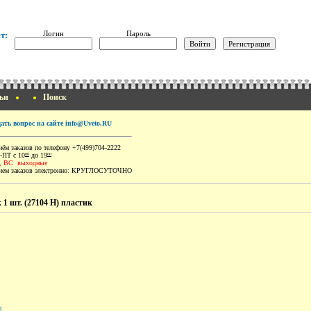
Логин
Пароль
т:
ьи
Поиск
дать вопрос на сайте info@Uveto.RU
ём заказов по телефону +7(499)704-2222
-ПТ с 10
до 19
00
00
, ВС выходные
ем заказов электронно:
КРУГЛОСУТОЧНО
 1 шт. (27104 Н) пластик
]