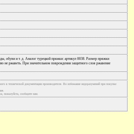
ы, обуви и т. д. Аналог турецкой пряжки: артикул 0038. Размер пряжки
ю не ржаветь. При значительном повреждении защитного слоя ржавение
ного в технической документации производителя. Во избежание недоразумений при покупке
ния.
а, пожалуйста, сообщите нам.