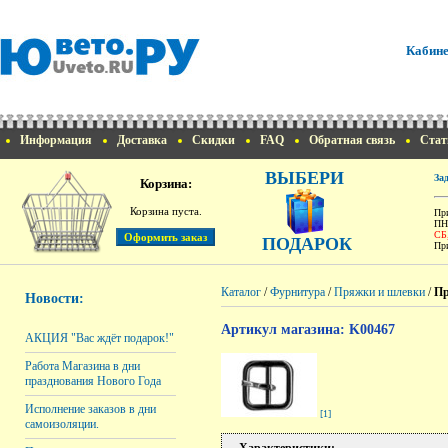
Кабине
Информация
Доставка
Скидки
FAQ
Обратная связь
Стат
ВЫБЕРИ
За
Корзина:
Корзина пуста.
При
ПН
СБ
ПОДАРОК
При
Каталог
/
Фурнитура
/
Пряжки и шлевки
/
Пр
Новости:
Артикул магазина: K00467
АКЦИЯ "Вас ждёт подарок!"
Работа Магазина в дни
празднования Нового Года
Исполнение заказов в дни
[1]
самоизоляции.
Характеристики: