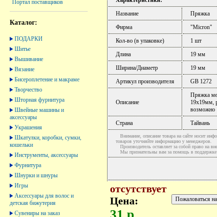
Портал поставщиков
Название
Пряжка
Каталог:
Фирма
"Micron"
ПОДАРКИ
Кол-во (в упаковке)
1 шт
Шитье
Длина
19 мм
Вышивание
Ширина/Диаметр
19 мм
Вязание
Бисероплетение и макраме
Артикул производителя
GB 1272
Творчество
Пряжка мет
Шторная фурнитура
Описание
19х19мм, 
возможно
Швейные машины и
аксессуары
Страна
Тайвань
Украшения
Внимание, описание товара на сайте носит инфо
Шкатулки, коробки, сумки,
товаров уточняйте информацию у менеджеров.
кошельки
Производитель оставляет за собой право на вне
Мы признательны вам за помощь в поддержке ак
Инструменты, аксессуары
Фурнитура
Шнурки и шнуры
Игры
отсутствует
Аксессуары для волос и
Цена:
детская бижутерия
31 р.
Сувениры на заказ