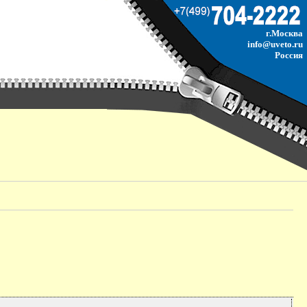
г.Москва
info@uveto.ru
Россия