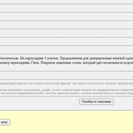
аллическая. На перекладине 1 язычок. Предназначена для декорирования женской одежд
размер перекладины 15мм. Покрыты защитным слоем, который дает возможность издели
рмационный характер и не является публичной офертой. Оно может отличаться от описания, представлен
сение изменений в конструкцию, дизайн, состав и комплектацию товаров без предварительного уведомле
туальности информации на сайте. Если Вы заметили ошибки, опечатки или неточности в описании товар