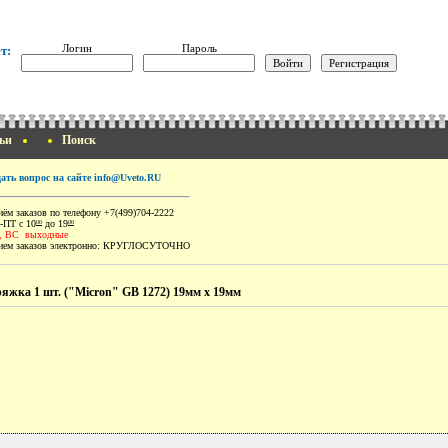
Логин
Пароль
т:
ьи
Поиск
дать вопрос на сайте info@Uveto.RU
ём заказов по телефону +7(499)704-2222
-ПТ с 10
до 19
00
00
, ВС выходные
ем заказов электронно:
КРУГЛОСУТОЧНО
яжка 1 шт. ("Micron" GB 1272) 19мм х 19мм