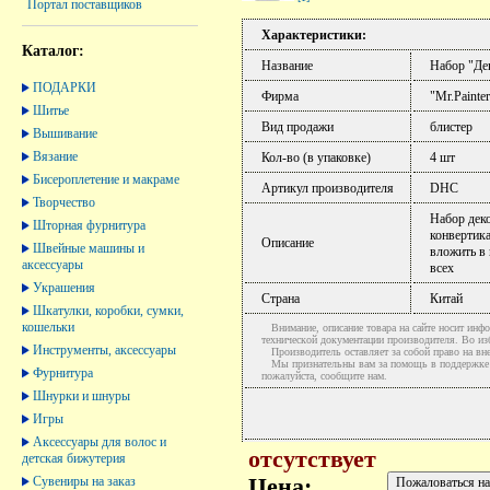
Портал поставщиков
Характеристики:
Каталог:
Название
Набор "Де
ПОДАРКИ
Фирма
"Mr.Painter
Шитье
Вид продажи
блистер
Вышивание
Вязание
Кол-во (в упаковке)
4 шт
Бисероплетение и макраме
Артикул производителя
DHC
Творчество
Набор деко
Шторная фурнитура
конвертика
Описание
Швейные машины и
вложить в
аксессуары
всех
Украшения
Страна
Китай
Шкатулки, коробки, сумки,
кошельки
Внимание, описание товара на сайте носит инфо
технической документации производителя. Во и
Инструменты, аксессуары
Производитель оставляет за собой право на вне
Мы признательны вам за помощь в поддержке ак
Фурнитура
пожалуйста, сообщите нам.
Шнурки и шнуры
Игры
Аксессуары для волос и
отсутствует
детская бижутерия
Сувениры на заказ
Цена: