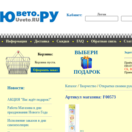
Логин
Кабинет:
Информация
Доставка
Скидки
FAQ
Обратная связь
Стат
ВЫБЕРИ
Задат
Корзина:
Корзина пуста.
Приём
ПН-ПТ
СБ, 
ПОДАРОК
Прием
Каталог
/
Творчество
/
Открытки своими ру
Новости:
Артикул магазина: F00573
АКЦИЯ "Вас ждёт подарок!"
Работа Магазина в дни
празднования Нового Года
Исполнение заказов в дни
самоизоляции.
[1]