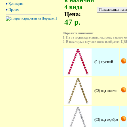
Кулинария
4 вида
Прочее
Цена:
47 р.
Обратите внимание:
1. Из-за индивидуальных настроек вашего м
2. В некоторых случаях ниже изображен ЦВЕТ
(01) красный
(02) под золото
(03) под серебро