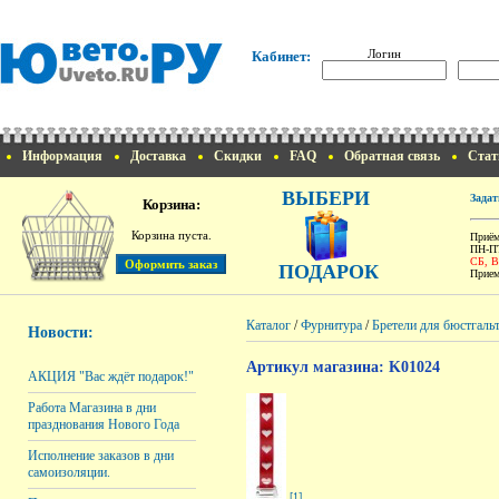
Логин
Кабинет:
Информация
Доставка
Скидки
FAQ
Обратная связь
Стат
ВЫБЕРИ
Задат
Корзина:
Корзина пуста.
Приём
ПН-ПТ
СБ, 
ПОДАРОК
Прием
Каталог
/
Фурнитура
/
Бретели для бюстгаль
Новости:
Артикул магазина: K01024
АКЦИЯ "Вас ждёт подарок!"
Работа Магазина в дни
празднования Нового Года
Исполнение заказов в дни
самоизоляции.
[1]