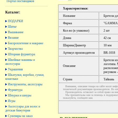
Портал поставщиков
Характеристики:
Каталог:
Название
Бретели дл
ПОДАРКИ
Фирма
"GAMMA
Шитье
Кол-во (в упаковке)
2 шт
Вышивание
Вязание
Длина
42 см
Бисероплетение и макраме
Ширина/Диаметр
10 мм
Творчество
Артикул производителя
BR-1018
Шторная фурнитура
Швейные машины и
Бретели из
аксессуары
логотипа. 
Описание
расположен
Украшения
рисунком -
Шкатулки, коробки, сумки,
кошельки
Страна
Тайвань
Инструменты, аксессуары
Внимание, описание товара на сайте носит инфо
технической документации производителя. Во и
Фурнитура
Производитель оставляет за собой право на вне
Шнурки и шнуры
Мы признательны вам за помощь в поддержке ак
пожалуйста, сообщите нам.
Игры
Аксессуары для волос и
детская бижутерия
Сувениры на заказ
в наличии