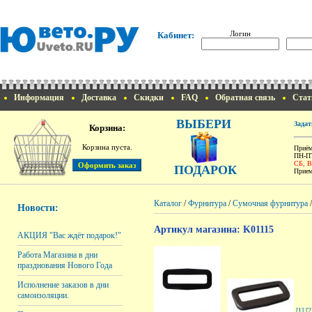
Логин
Кабинет:
Информация
Доставка
Скидки
FAQ
Обратная связь
Стат
ВЫБЕРИ
Задат
Корзина:
Корзина пуста.
Приём
ПН-ПТ
СБ, 
ПОДАРОК
Прием
Каталог
/
Фурнитура
/
Сумочная фурнитура
Новости:
Артикул магазина: K01115
АКЦИЯ "Вас ждёт подарок!"
Работа Магазина в дни
празднования Нового Года
Исполнение заказов в дни
самоизоляции.
[1]
[2