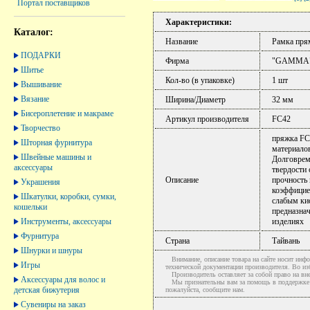
Портал поставщиков
Характеристики:
Каталог:
Название
Рамка пря
ПОДАРКИ
Фирма
"GAMMA
Шитье
Кол-во (в упаковке)
1 шт
Вышивание
Вязание
Ширина/Диаметр
32 мм
Бисероплетение и макраме
Артикул производителя
FC42
Творчество
пряжка FC
Шторная фурнитура
материало
Швейные машины и
Долговреме
аксессуары
твердости 
Описание
прочность 
Украшения
коэффициен
Шкатулки, коробки, сумки,
слабым ки
кошельки
предназна
Инструменты, аксессуары
изделиях
Фурнитура
Страна
Тайвань
Шнурки и шнуры
Внимание, описание товара на сайте носит инфо
Игры
технической документации производителя. Во и
Производитель оставляет за собой право на вне
Аксессуары для волос и
Мы признательны вам за помощь в поддержке ак
детская бижутерия
пожалуйста, сообщите нам.
Сувениры на заказ