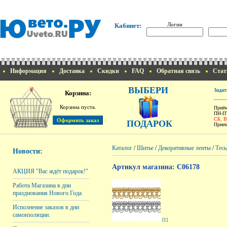
Логин
Кабинет:
Информация
Доставка
Скидки
FAQ
Обратная связь
Стат
ВЫБЕРИ
Задат
Корзина:
Корзина пуста.
Приём
ПН-ПТ
СБ, 
ПОДАРОК
Прием
Каталог
/
Шитье
/
Декоративные ленты
/
Тесь
Новости:
Артикул магазина: C06178
АКЦИЯ "Вас ждёт подарок!"
Работа Магазина в дни
празднования Нового Года
Исполнение заказов в дни
самоизоляции.
[1]