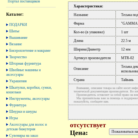
Портал поставщиков
Характеристики:
Каталог:
Название
Тесьма по
Фирма
"GAMMA
ПОДАРКИ
Шитье
Кол-во (в упаковке)
1 шт
Вышивание
Длина
22.5 м
Вязание
Ширина/Диаметр
12 мм
Бисероплетение и макраме
Творчество
Артикул производителя
MTR-02
Шторная фурнитура
Тесьма дек
Описание
Швейные машины и
использова
аксессуары
Страна
Тайвань
Украшения
Шкатулки, коробки, сумки,
Внимание, описание товара на сайте носит инфо
технической документации производителя. Во и
кошельки
Производитель оставляет за собой право на вне
Инструменты, аксессуары
Мы признательны вам за помощь в поддержке ак
пожалуйста, сообщите нам.
Фурнитура
Шнурки и шнуры
Игры
отсутствует
Аксессуары для волос и
детская бижутерия
Цена:
Сувениры на заказ