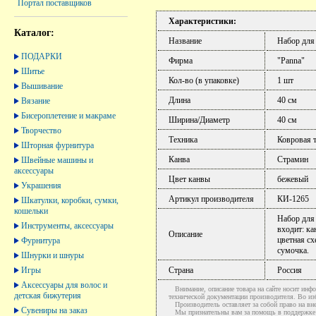
Портал поставщиков
Характеристики:
Каталог:
Название
Набор для
ПОДАРКИ
Фирма
"Panna"
Шитье
Кол-во (в упаковке)
1 шт
Вышивание
Длина
40 см
Вязание
Бисероплетение и макраме
Ширина/Диаметр
40 см
Творчество
Техника
Ковровая 
Шторная фурнитура
Канва
Страмин
Швейные машины и
аксессуары
Цвет канвы
бежевый
Украшения
Артикул производителя
КИ-1265
Шкатулки, коробки, сумки,
кошельки
Набор для 
Инструменты, аксессуары
входит: ка
Описание
цветная сх
Фурнитура
сумочка.
Шнурки и шнуры
Игры
Страна
Россия
Аксессуары для волос и
Внимание, описание товара на сайте носит инфо
детская бижутерия
технической документации производителя. Во и
Производитель оставляет за собой право на вне
Сувениры на заказ
Мы признательны вам за помощь в поддержке ак