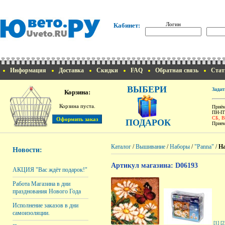
Логин
Кабинет:
Информация
Доставка
Скидки
FAQ
Обратная связь
Стат
ВЫБЕРИ
Задат
Корзина:
Корзина пуста.
Приём
ПН-ПТ
СБ, 
ПОДАРОК
Прием
Каталог
/
Вышивание
/
Наборы
/
"Panna"
/
На
Новости:
Артикул магазина: D06193
АКЦИЯ "Вас ждёт подарок!"
Работа Магазина в дни
празднования Нового Года
Исполнение заказов в дни
самоизоляции.
[1]
[2