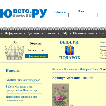
Логин
Кабинет:
Информация
Доставка
Скидки
FAQ
Обратная связь
Стат
ВЫБЕРИ
Задат
Корзина:
Корзина пуста.
Приём
ПН-ПТ
СБ, 
ПОДАРОК
Прием
Каталог
/
Вышивание
/
Наборы
/
"Pinn"
/
Наб
Новости:
Артикул магазина: D06198
АКЦИЯ "Вас ждёт подарок!"
Работа Магазина в дни
празднования Нового Года
Исполнение заказов в дни
самоизоляции.
[1]