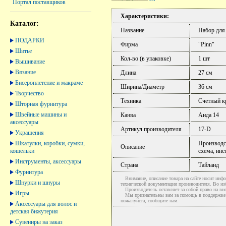
Портал поставщиков
Характеристики:
Каталог:
Название
Набор для
ПОДАРКИ
Фирма
"Pinn"
Шитье
Кол-во (в упаковке)
1 шт
Вышивание
Вязание
Длина
27 см
Бисероплетение и макраме
Ширина/Диаметр
36 см
Творчество
Техника
Счетный к
Шторная фурнитура
Швейные машины и
Канва
Аида 14
аксессуары
Артикул производителя
17-D
Украшения
Шкатулки, коробки, сумки,
Производст
Описание
кошельки
схема, инс
Инструменты, аксессуары
Страна
Тайланд
Фурнитура
Внимание, описание товара на сайте носит инфо
Шнурки и шнуры
технической документации производителя. Во и
Производитель оставляет за собой право на вне
Игры
Мы признательны вам за помощь в поддержке ак
пожалуйста, сообщите нам.
Аксессуары для волос и
детская бижутерия
Сувениры на заказ