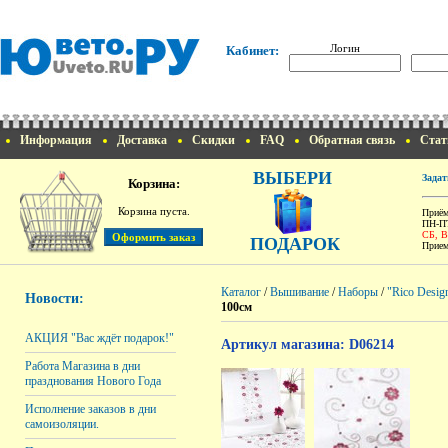
Логин
Кабинет:
Информация
Доставка
Скидки
FAQ
Обратная связь
Стат
ВЫБЕРИ
Задат
Корзина:
Корзина пуста.
Приём
ПН-ПТ
СБ, 
ПОДАРОК
Прием
Каталог
/
Вышивание
/
Наборы
/
"Rico Desig
Новости:
100см
АКЦИЯ "Вас ждёт подарок!"
Артикул магазина: D06214
Работа Магазина в дни
празднования Нового Года
Исполнение заказов в дни
самоизоляции.