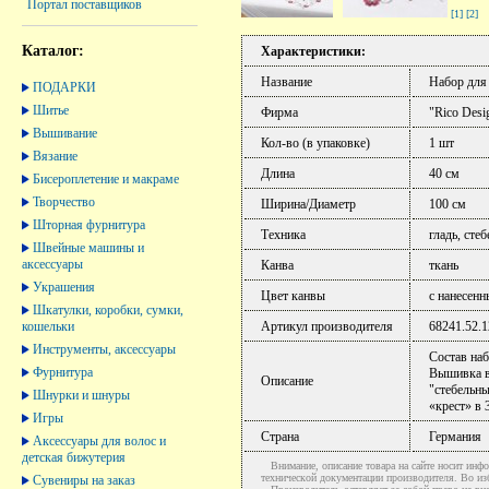
Портал поставщиков
[1]
[2]
Каталог:
Характеристики:
Название
Набор для
ПОДАРКИ
Шитье
Фирма
"Rico Desi
Вышивание
Кол-во (в упаковке)
1 шт
Вязание
Длина
40 см
Бисероплетение и макраме
Творчество
Ширина/Диаметр
100 см
Шторная фурнитура
Техника
гладь, сте
Швейные машины и
аксессуары
Канва
ткань
Украшения
Цвет канвы
с нанесен
Шкатулки, коробки, сумки,
кошельки
Артикул производителя
68241.52.1
Инструменты, аксессуары
Состав наб
Фурнитура
Вышивка вы
Описание
"стебельны
Шнурки и шнуры
«крест» в 
Игры
Страна
Германия
Аксессуары для волос и
детская бижутерия
Внимание, описание товара на сайте носит инфо
технической документации производителя. Во и
Сувениры на заказ