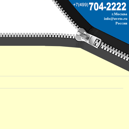
г.Москва
info@uveto.ru
Россия