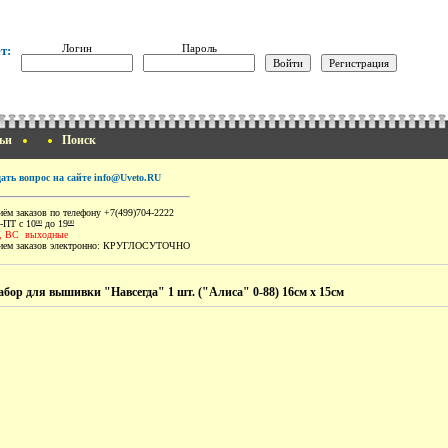
Логин
Пароль
т:
ьи
Поиск
дать вопрос на сайте info@Uveto.RU
ём заказов по телефону +7(499)704-2222
-ПТ с 10
до 19
00
00
, ВС выходные
ем заказов электронно:
КРУГЛОСУТОЧНО
абор для вышивки "Навсегда" 1 шт. ("Алиса" 0-88) 16см х 15см