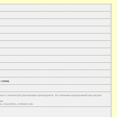
 схема.
ного в технической документации производителя. Во избежание недоразумений при покупке
ния.
а, пожалуйста, сообщите нам.