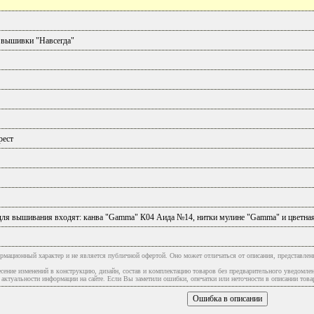
 вышивки "Навсегда"
рест
для вышивания входят: канва "Gammа" К04 Аида №14, нитки мулине "Gammа" и цветная
рмационный характер и не является публичной офертой. Оно может отличаться от описания, представлен
сение изменений в конструкцию, дизайн, состав и комплектацию товаров без предварительного уведомле
туальности информации на сайте. Если Вы заметили ошибки, опечатки или неточности в описании товар