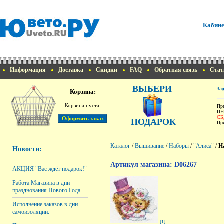
Кабине
Информация
Доставка
Скидки
FAQ
Обратная связь
Стат
ВЫБЕРИ
За
Корзина:
Корзина пуста.
При
ПН
СБ
ПОДАРОК
При
Каталог
/
Вышивание
/
Наборы
/
"Алиса"
/
Н
Новости:
Артикул магазина: D06267
АКЦИЯ "Вас ждёт подарок!"
Работа Магазина в дни
празднования Нового Года
Исполнение заказов в дни
самоизоляции.
[1]