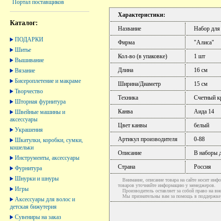
Портал поставщиков
Характеристики:
Каталог:
Название
Набор для
ПОДАРКИ
Фирма
"Алиса"
Шитье
Кол-во (в упаковке)
1 шт
Вышивание
Длина
16 см
Вязание
Бисероплетение и макраме
Ширина/Диаметр
15 см
Творчество
Техника
Счетный к
Шторная фурнитура
Канва
Аида 14
Швейные машины и
аксессуары
Цвет канвы
белый
Украшения
Артикул производителя
0-88
Шкатулки, коробки, сумки,
кошельки
Описание
В наборы 
Инструменты, аксессуары
Страна
Россия
Фурнитура
Шнурки и шнуры
Внимание, описание товара на сайте носит инфо
товаров уточняйте информацию у менеджеров.
Игры
Производитель оставляет за собой право на вне
Мы признательны вам за помощь в поддержке ак
Аксессуары для волос и
детская бижутерия
Сувениры на заказ