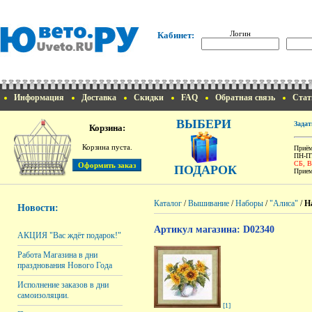
Логин
Кабинет:
Информация
Доставка
Скидки
FAQ
Обратная связь
Стат
ВЫБЕРИ
Задат
Корзина:
Корзина пуста.
Приём
ПН-ПТ
СБ, 
ПОДАРОК
Прием
Каталог
/
Вышивание
/
Наборы
/
"Алиса"
/
Н
Новости:
Артикул магазина: D02340
АКЦИЯ "Вас ждёт подарок!"
Работа Магазина в дни
празднования Нового Года
Исполнение заказов в дни
самоизоляции.
[1]