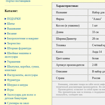
Портал поставщиков
Характеристики:
Каталог:
Название
Набор для
ПОДАРКИ
Фирма
"Алиса"
Шитье
Кол-во (в упаковке)
1 шт
Вышивание
Длина
33 см
Вязание
Бисероплетение и макраме
Ширина/Диаметр
28 см
Творчество
Техника
Счетный к
Шторная фурнитура
Канва
Аида 14
Швейные машины и
аксессуары
Цвет канвы
белая
Украшения
Артикул производителя
2-08
Шкатулки, коробки, сумки,
кошельки
Описание
В набор д
Инструменты, аксессуары
Страна
Россия
Фурнитура
Внимание, описание товара на сайте носит инфо
Шнурки и шнуры
технической документации производителя. Во и
Игры
Производитель оставляет за собой право на вне
Мы признательны вам за помощь в поддержке ак
Аксессуары для волос и
пожалуйста, сообщите нам.
детская бижутерия
Сувениры на заказ