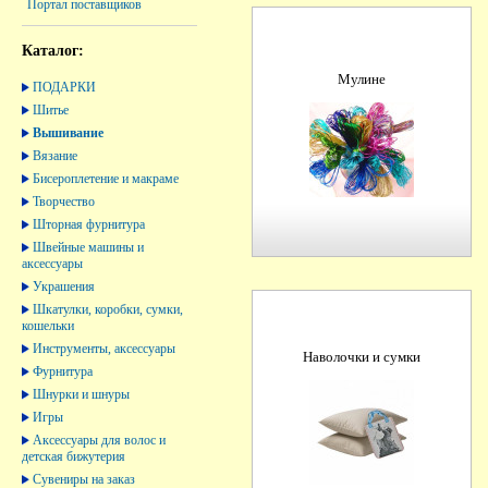
Портал поставщиков
Каталог:
Мулине
ПОДАРКИ
Шитье
Вышивание
Вязание
Бисероплетение и макраме
Творчество
Шторная фурнитура
Швейные машины и
аксессуары
Украшения
Шкатулки, коробки, сумки,
кошельки
Инструменты, аксессуары
Наволочки и сумки
Фурнитура
Шнурки и шнуры
Игры
Аксессуары для волос и
детская бижутерия
Сувениры на заказ