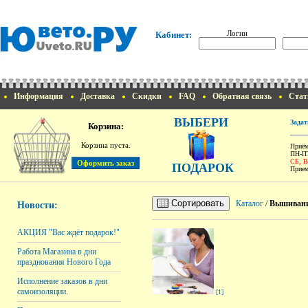
Логин
Кабинет:
Информация
Доставка
Скидки
FAQ
Обратная связь
Стат
ВЫБЕРИ
Задат
Корзина:
Корзина пуста.
Приём
ПН-ПТ
СБ, 
ПОДАРОК
Прием
Сортировать
Каталог
/
Вышиван
Новости:
АКЦИЯ "Вас ждёт подарок!"
Работа Магазина в дни
празднования Нового Года
Исполнение заказов в дни
самоизоляции.
[1]