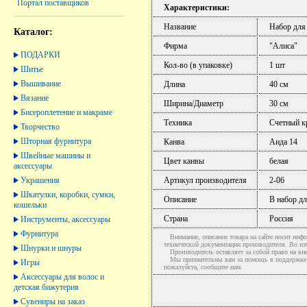
Портал поставщиков
Характеристики:
Название
Набор для
Каталог:
Фирма
"Алиса"
ПОДАРКИ
Кол-во (в упаковке)
1 шт
Шитье
Вышивание
Длина
40 см
Вязание
Ширина/Диаметр
30 см
Бисероплетение и макраме
Техника
Счетный к
Творчество
Шторная фурнитура
Канва
Аида 14
Швейные машины и
Цвет канвы
белая
аксессуары
Украшения
Артикул производителя
2-06
Шкатулки, коробки, сумки,
Описание
В набор д
кошельки
Страна
Россия
Инструменты, аксессуары
Фурнитура
Внимание, описание товара на сайте носит инфо
технической документации производителя. Во и
Шнурки и шнуры
Производитель оставляет за собой право на вне
Мы признательны вам за помощь в поддержке ак
Игры
пожалуйста, сообщите нам.
Аксессуары для волос и
детская бижутерия
Сувениры на заказ