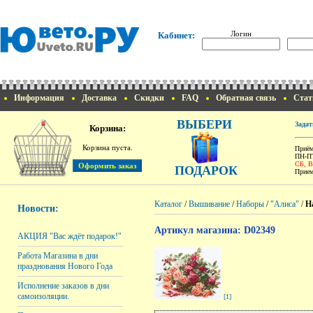
Логин
Кабинет:
Информация
Доставка
Скидки
FAQ
Обратная связь
Стат
ВЫБЕРИ
Задат
Корзина:
Корзина пуста.
Приём
ПН-ПТ
СБ, 
ПОДАРОК
Прием
Каталог
/
Вышивание
/
Наборы
/
"Алиса"
/
Н
Новости:
Артикул магазина: D02349
АКЦИЯ "Вас ждёт подарок!"
Работа Магазина в дни
празднования Нового Года
Исполнение заказов в дни
самоизоляции.
[1]