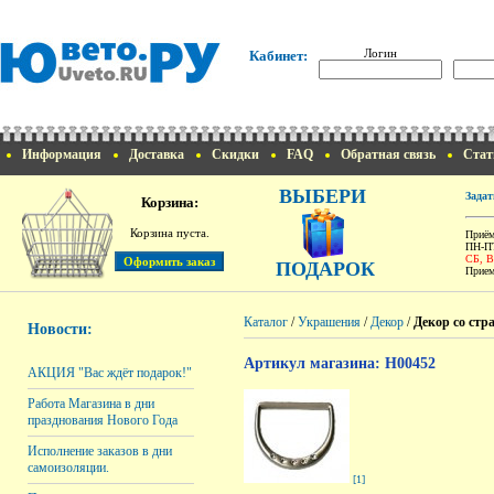
Логин
Кабинет:
Информация
Доставка
Скидки
FAQ
Обратная связь
Стат
ВЫБЕРИ
Задат
Корзина:
Корзина пуста.
Приём
ПН-ПТ
СБ, 
ПОДАРОК
Прием
Каталог
/
Украшения
/
Декор
/
Декор со стр
Новости:
Артикул магазина: H00452
АКЦИЯ "Вас ждёт подарок!"
Работа Магазина в дни
празднования Нового Года
Исполнение заказов в дни
самоизоляции.
[1]