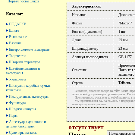
Портал поставщиков
Характеристики:
Каталог:
Название
Декор со с
Фирма
"Micron"
ПОДАРКИ
Шитье
Кол-во (в упаковке)
1 шт
Вышивание
Длина
25 мм
Вязание
Ширина/Диаметр
23 мм
Бисероплетение и макраме
Творчество
Артикул производителя
GB 1177
Шторная фурнитура
Применяетс
Швейные машины и
Описание
Покрыты з
аксессуары
защитного
Украшения
Страна
Тайвань
Шкатулки, коробки, сумки,
кошельки
Внимание, описание товара на сайте носит инфо
технической документации производителя. Во и
Инструменты, аксессуары
Производитель оставляет за собой право на вне
Мы признательны вам за помощь в поддержке ак
Фурнитура
пожалуйста, сообщите нам.
Шнурки и шнуры
Игры
Аксессуары для волос и
отсутствует
детская бижутерия
Сувениры на заказ
Цена: