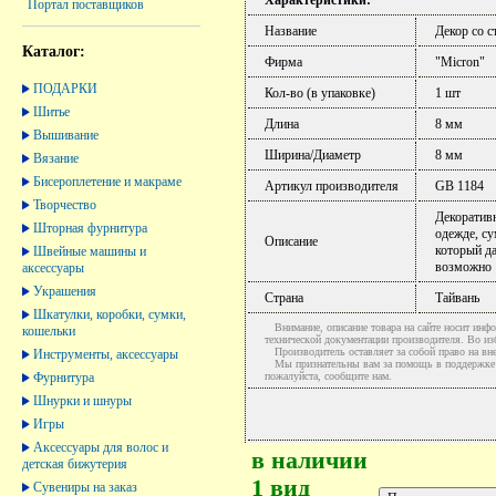
Портал поставщиков
Название
Декор со с
Каталог:
Фирма
"Micron"
ПОДАРКИ
Кол-во (в упаковке)
1 шт
Шитье
Длина
8 мм
Вышивание
Ширина/Диаметр
8 мм
Вязание
Бисероплетение и макраме
Артикул производителя
GB 1184
Творчество
Декоративн
Шторная фурнитура
одежде, с
Описание
который д
Швейные машины и
возможно
аксессуары
Украшения
Страна
Тайвань
Шкатулки, коробки, сумки,
Внимание, описание товара на сайте носит инфо
кошельки
технической документации производителя. Во и
Производитель оставляет за собой право на вне
Инструменты, аксессуары
Мы признательны вам за помощь в поддержке ак
Фурнитура
пожалуйста, сообщите нам.
Шнурки и шнуры
Игры
Аксессуары для волос и
в наличии
детская бижутерия
1 вид
Сувениры на заказ