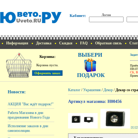
Логин
Кабинет:
Информация
Доставка
Скидки
FAQ
Обратная связь
Стат
ВЫБЕРИ
Задат
Корзина:
Корзина пуста.
Приём
ПН-ПТ
СБ, 
ПОДАРОК
Прием
Каталог
/
Украшения
/
Декор
/
Декор со стр
Новости:
Артикул магазина: H00456
АКЦИЯ "Вас ждёт подарок!"
Работа Магазина в дни
празднования Нового Года
Исполнение заказов в дни
[1]
[2
самоизоляции.
Характеристики: