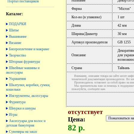
Название
Декор со с
Портал поставщиков
Фирма
"Micron"
Каталог:
Кол-во (в упаковке)
1 шт
ПОДАРКИ
Длина
42 мм
Шитье
Ширина/Диаметр
30 мм
Вышивание
Артикул производителя
GB 1255
Вязание
Бисероплетение и макраме
Декоративн
Описание
для украш
Творчество
возможнос
Шторная фурнитура
Швейные машины и
Страна
Тайвань
аксессуары
Внимание, описание товара на сайте носит инфо
Украшения
технической документации производителя. Во и
Производитель оставляет за собой право на вне
Шкатулки, коробки, сумки,
Мы признательны вам за помощь в поддержке ак
кошельки
пожалуйста, сообщите нам.
Инструменты, аксессуары
Фурнитура
Шнурки и шнуры
отсутствует
Игры
Цена:
Аксессуары для волос и
детская бижутерия
82 р.
Сувениры на заказ