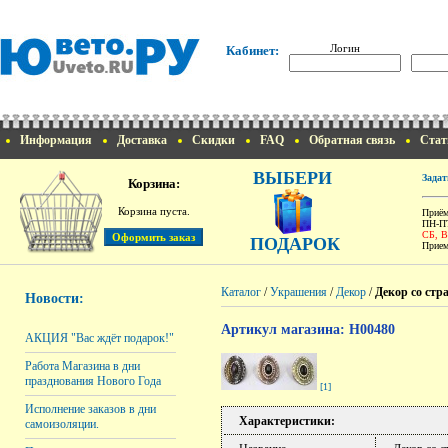
Логин
Кабинет:
Информация
Доставка
Скидки
FAQ
Обратная связь
Стат
ВЫБЕРИ
Задат
Корзина:
Корзина пуста.
Приём
ПН-ПТ
СБ, 
ПОДАРОК
Прием
Каталог
/
Украшения
/
Декор
/
Декор со стр
Новости:
Артикул магазина: H00480
АКЦИЯ "Вас ждёт подарок!"
Работа Магазина в дни
празднования Нового Года
[1]
Исполнение заказов в дни
Характеристики:
самоизоляции.