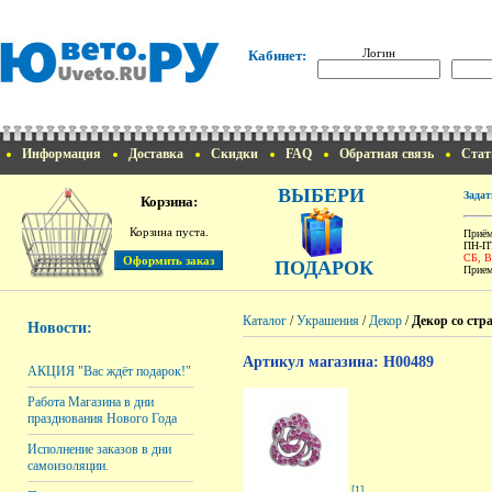
Логин
Кабинет:
Информация
Доставка
Скидки
FAQ
Обратная связь
Стат
ВЫБЕРИ
Задат
Корзина:
Корзина пуста.
Приём
ПН-ПТ
СБ, 
ПОДАРОК
Прием
Каталог
/
Украшения
/
Декор
/
Декор со стр
Новости:
Артикул магазина: H00489
АКЦИЯ "Вас ждёт подарок!"
Работа Магазина в дни
празднования Нового Года
Исполнение заказов в дни
самоизоляции.
[1]