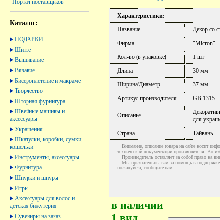
Портал поставщиков
Характеристики:
Каталог:
Название
Декор со с
ПОДАРКИ
Фирма
"Micron"
Шитье
Кол-во (в упаковке)
1 шт
Вышивание
Вязание
Длина
30 мм
Бисероплетение и макраме
Ширина/Диаметр
37 мм
Творчество
Артикул производителя
GB 1315
Шторная фурнитура
Швейные машины и
Декоративн
Описание
аксессуары
для украше
Украшения
Страна
Тайвань
Шкатулки, коробки, сумки,
кошельки
Внимание, описание товара на сайте носит инфо
технической документации производителя. Во и
Инструменты, аксессуары
Производитель оставляет за собой право на вне
Мы признательны вам за помощь в поддержке ак
Фурнитура
пожалуйста, сообщите нам.
Шнурки и шнуры
Игры
Аксессуары для волос и
в наличии
детская бижутерия
1 вид
Сувениры на заказ