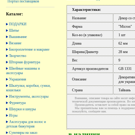
Портал поставщиков
Характеристики:
Каталог:
Название
Декор со с
ПОДАРКИ
Фирма
"Micron"
Шитье
Кол-во (в упаковке)
1 шт
Вышивание
Вязание
Длина
62 мм
Бисероплетение и макраме
Ширина/Диаметр
28 мм
Творчество
Вес
9
Шторная фурнитура
Швейные машины и
Артикул производителя
GB 1331
аксессуары
Декоративн
Украшения
Описание
для украше
Шкатулки, коробки, сумки,
кошельки
Страна
Тайвань
Инструменты, аксессуары
Внимание, описание товара на сайте носит инфо
технической документации производителя. Во и
Фурнитура
Производитель оставляет за собой право на вне
Мы признательны вам за помощь в поддержке ак
Шнурки и шнуры
пожалуйста, сообщите нам.
Игры
Аксессуары для волос и
детская бижутерия
Сувениры на заказ
в наличии