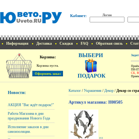
Логин
Кабинет:
Информация
Доставка
Скидки
FAQ
Обратная связь
Стат
ВЫБЕРИ
Задат
Корзина:
Корзина пуста.
Приём
ПН-ПТ
СБ, 
ПОДАРОК
Прием
Каталог
/
Украшения
/
Декор
/
Декор со стр
Новости:
Артикул магазина: H00505
АКЦИЯ "Вас ждёт подарок!"
Работа Магазина в дни
празднования Нового Года
Исполнение заказов в дни
самоизоляции.
[1]