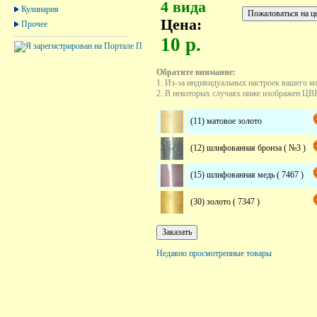
4 вида
Кулинария
Цена:
Прочее
10 р.
Обратите внимание:
1. Из-за индивидуальных настроек вашего м
2. В некоторых случаях ниже изображен ЦВЕТ
(11) матовое золото
(12) шлифованная бронза ( №3 )
(15) шлифованная медь ( 7467 )
(30) золото ( 7347 )
Недавно просмотренные товары