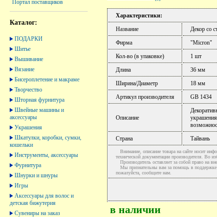
Портал поставщиков
Характеристики:
Каталог:
Название
Декор со с
ПОДАРКИ
Фирма
"Micron"
Шитье
Кол-во (в упаковке)
1 шт
Вышивание
Вязание
Длина
36 мм
Бисероплетение и макраме
Ширина/Диаметр
18 мм
Творчество
Артикул производителя
GB 1434
Шторная фурнитура
Швейные машины и
Декоративн
аксессуары
Описание
украшения
возможнос
Украшения
Шкатулки, коробки, сумки,
Страна
Тайвань
кошельки
Внимание, описание товара на сайте носит инфо
Инструменты, аксессуары
технической документации производителя. Во и
Производитель оставляет за собой право на вне
Фурнитура
Мы признательны вам за помощь в поддержке ак
пожалуйста, сообщите нам.
Шнурки и шнуры
Игры
Аксессуары для волос и
детская бижутерия
в наличии
Сувениры на заказ