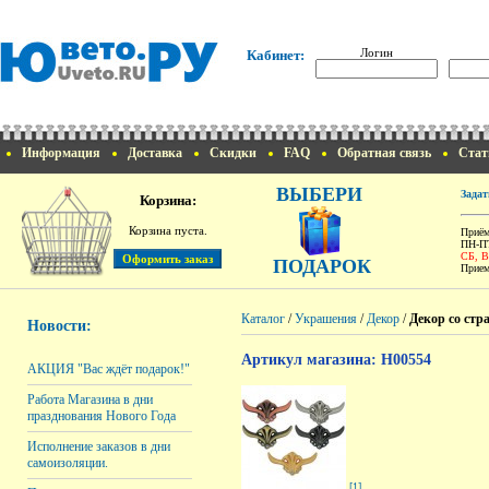
Логин
Кабинет:
Информация
Доставка
Скидки
FAQ
Обратная связь
Стат
ВЫБЕРИ
Задат
Корзина:
Корзина пуста.
Приём
ПН-ПТ
СБ, 
ПОДАРОК
Прием
Каталог
/
Украшения
/
Декор
/
Декор со стр
Новости:
Артикул магазина: H00554
АКЦИЯ "Вас ждёт подарок!"
Работа Магазина в дни
празднования Нового Года
Исполнение заказов в дни
самоизоляции.
[1]