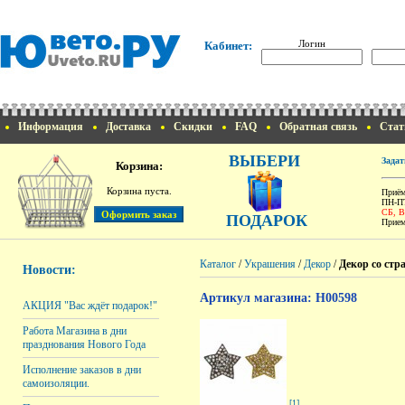
Логин
Кабинет:
Информация
Доставка
Скидки
FAQ
Обратная связь
Стат
ВЫБЕРИ
Задат
Корзина:
Корзина пуста.
Приём
ПН-ПТ
СБ, 
ПОДАРОК
Прием
Каталог
/
Украшения
/
Декор
/
Декор со стр
Новости:
Артикул магазина: H00598
АКЦИЯ "Вас ждёт подарок!"
Работа Магазина в дни
празднования Нового Года
Исполнение заказов в дни
самоизоляции.
[1]