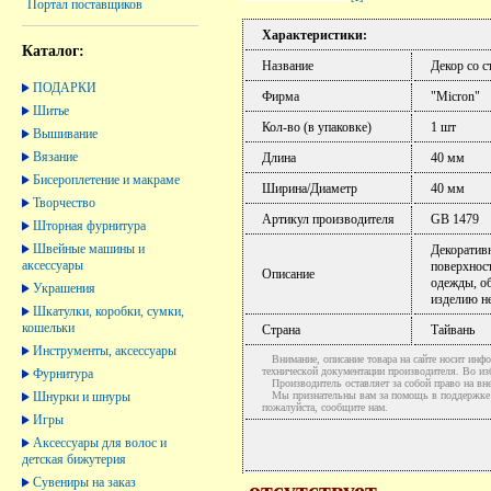
Портал поставщиков
Характеристики:
Каталог:
Название
Декор со с
ПОДАРКИ
Фирма
"Micron"
Шитье
Кол-во (в упаковке)
1 шт
Вышивание
Вязание
Длина
40 мм
Бисероплетение и макраме
Ширина/Диаметр
40 мм
Творчество
Артикул производителя
GB 1479
Шторная фурнитура
Швейные машины и
Декоративн
аксессуары
поверхност
Описание
одежды, о
Украшения
изделию н
Шкатулки, коробки, сумки,
кошельки
Страна
Тайвань
Инструменты, аксессуары
Внимание, описание товара на сайте носит инфо
технической документации производителя. Во и
Фурнитура
Производитель оставляет за собой право на вне
Шнурки и шнуры
Мы признательны вам за помощь в поддержке ак
пожалуйста, сообщите нам.
Игры
Аксессуары для волос и
детская бижутерия
Сувениры на заказ
отсутствует