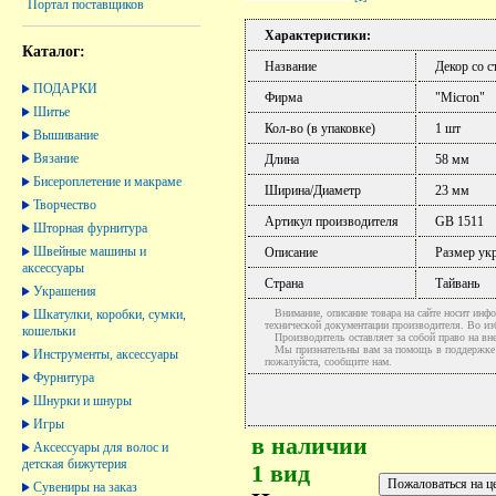
Портал поставщиков
Характеристики:
Каталог:
Название
Декор со с
ПОДАРКИ
Фирма
"Micron"
Шитье
Кол-во (в упаковке)
1 шт
Вышивание
Вязание
Длина
58 мм
Бисероплетение и макраме
Ширина/Диаметр
23 мм
Творчество
Артикул производителя
GB 1511
Шторная фурнитура
Швейные машины и
Описание
Размер ук
аксессуары
Страна
Тайвань
Украшения
Шкатулки, коробки, сумки,
Внимание, описание товара на сайте носит инфо
технической документации производителя. Во и
кошельки
Производитель оставляет за собой право на вне
Мы признательны вам за помощь в поддержке ак
Инструменты, аксессуары
пожалуйста, сообщите нам.
Фурнитура
Шнурки и шнуры
Игры
в наличии
Аксессуары для волос и
детская бижутерия
1 вид
Сувениры на заказ