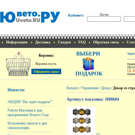
Логин
Кабинет:
Информация
Доставка
Скидки
FAQ
Обратная связь
Стат
ВЫБЕРИ
Задат
Корзина:
Корзина пуста.
Приём
ПН-ПТ
СБ, 
ПОДАРОК
Прием
Каталог
/
Украшения
/
Декор
/
Декор со стр
Новости:
Артикул магазина: H00604
АКЦИЯ "Вас ждёт подарок!"
Работа Магазина в дни
празднования Нового Года
Исполнение заказов в дни
самоизоляции.
[1]