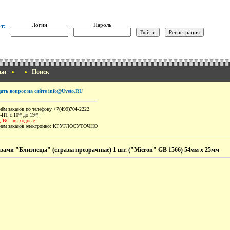
Логин
Пароль
т:
ьи
Поиск
дать вопрос на сайте info@Uveto.RU
ём заказов по телефону +7(499)704-2222
-ПТ с 10
до 19
00
00
, ВС выходные
ем заказов электронно:
КРУГЛОСУТОЧНО
азами "Близнецы" (стразы прозрачные) 1 шт. ("Micron" GB 1566) 54мм х 25мм