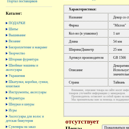
Портал поставщиков
Характеристики:
Каталог:
Название
Декор со с
ПОДАРКИ
Фирма
"Micron"
Шитье
Кол-во (в упаковке)
1 шт
Вышивание
Вязание
Длина
54 мм
Бисероплетение и макраме
Ширина/Диаметр
25 мм
Творчество
Артикул производителя
GB 1566
Шторная фурнитура
Швейные машины и
Декоративн
аксессуары
Описание
Используе
значитель
Украшения
Шкатулки, коробки, сумки,
Страна
Тайвань
кошельки
Внимание, описание товара на сайте носит инфо
Инструменты, аксессуары
товаров уточняйте информацию у менеджеров.
Производитель оставляет за собой право на вне
Фурнитура
Мы признательны вам за помощь в поддержке ак
Шнурки и шнуры
Игры
Аксессуары для волос и
отсутствует
детская бижутерия
Сувениры на заказ
Цена: