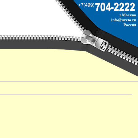
г.Москва
info@uveto.ru
Россия