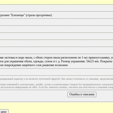
тразами "Близнецы" (стразы прозрачные)
ая застежка в виде овала, с обеих сторон овала расположено по 1-му прямоугольнику, 
тся для украшения обуви, одежды, сумок и т. д. Размер украшения: 54х25 мм. Покрыты
ном повреждении защитного слоя ржавение возможно
рмационный характер и не является публичной офертой. Оно может отличаться от описания, представлен
сение изменений в конструкцию, дизайн, состав и комплектацию товаров без предварительного уведомле
туальности информации на сайте. Если Вы заметили ошибки, опечатки или неточности в описании товар