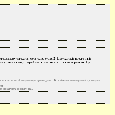
украшенному стразами. Количество страз: 24 Цвет камней: прозрачный.
 защитным слоем, который дает возможность изделию не ржаветь. При
ного в технической документации производителя. Во избежание недоразумений при покупке
ния.
а, пожалуйста, сообщите нам.