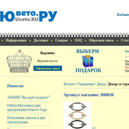
Кабине
Информация
Доставка
Скидки
FAQ
Обратная связь
Стат
ВЫБЕРИ
За
Корзина:
Корзина пуста.
При
ПН
СБ
ПОДАРОК
При
Каталог
/
Украшения
/
Декор
/
Декор со стр
Новости:
Артикул магазина: H00636
АКЦИЯ "Вас ждёт подарок!"
Работа Магазина в дни
празднования Нового Года
Исполнение заказов в дни
самоизоляции.
[1]