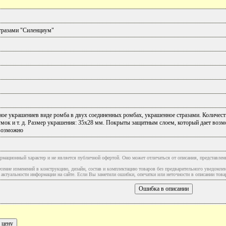
стразами "Силенциум"
ое украшениев виде ромба в двух соединенных ромбах, украшенное стразами. Количеств
умок и т. д. Размер украшения: 35х28 мм. Покрыты защитным слоем, который дает возм
возможно
рмационный характер и не является публичной офертой. Оно может отличаться от описания, представлен
сение изменений в конструкцию, дизайн, состав и комплектацию товаров без предварительного уведомле
туальности информации на сайте. Если Вы заметили ошибки, опечатки или неточности в описании товар