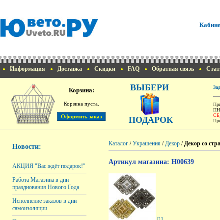
Кабине
Информация
Доставка
Скидки
FAQ
Обратная связь
Стат
ВЫБЕРИ
За
Корзина:
Корзина пуста.
При
ПН
СБ
ПОДАРОК
При
Каталог
/
Украшения
/
Декор
/
Декор со стр
Новости:
Артикул магазина: H00639
АКЦИЯ "Вас ждёт подарок!"
Работа Магазина в дни
празднования Нового Года
Исполнение заказов в дни
самоизоляции.
[1]