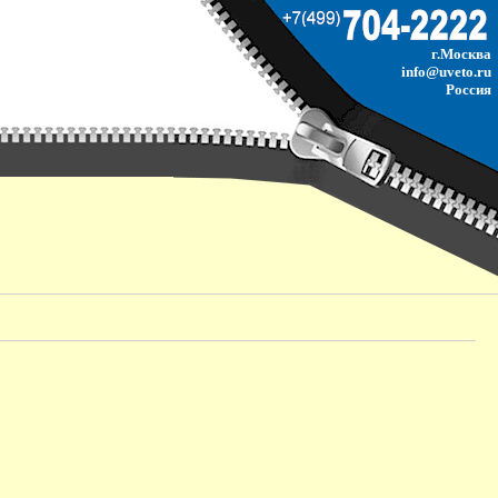
г.Москва
info@uveto.ru
Россия