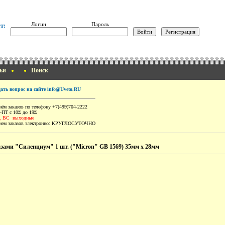
Логин
Пароль
т:
ьи
Поиск
дать вопрос на сайте info@Uveto.RU
ём заказов по телефону +7(499)704-2222
-ПТ с 10
до 19
00
00
, ВС выходные
ем заказов электронно:
КРУГЛОСУТОЧНО
азами "Силенциум" 1 шт. ("Micron" GB 1569) 35мм х 28мм