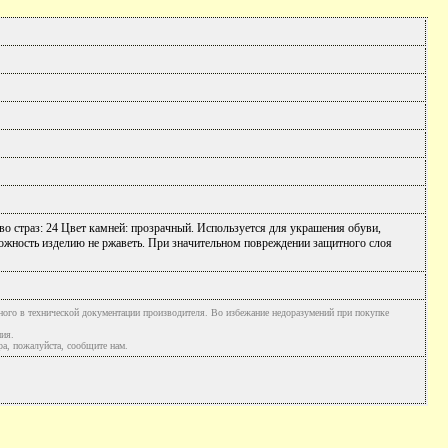
о страз: 24 Цвет камней: прозрачный. Используется для украшения обуви,
ожность изделию не ржаветь. При значительном повреждении защитного слоя
ного в технической документации производителя. Во избежание недоразумений при покупке
ния.
а, пожалуйста, сообщите нам.