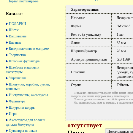
Портал поставщиков
Характеристики:
Каталог:
Название
Декор со 
ПОДАРКИ
Фирма
"Micron"
Шитье
Кол-во (в упаковке)
1 шт
Вышивание
Вязание
Длина
35 мм
Бисероплетение и макраме
Ширина/Диаметр
28 мм
Творчество
Артикул производителя
GB 1569
Шторная фурнитура
Швейные машины и
Декоративн
аксессуары
Описание
одежды, с
ржавение 
Украшения
Шкатулки, коробки, сумки,
Страна
Тайвань
кошельки
Внимание, описание товара на сайте носит инфо
Инструменты, аксессуары
товаров уточняйте информацию у менеджеров.
Производитель оставляет за собой право на вне
Фурнитура
Мы признательны вам за помощь в поддержке ак
Шнурки и шнуры
Игры
Аксессуары для волос и
отсутствует
детская бижутерия
Сувениры на заказ
Цена: