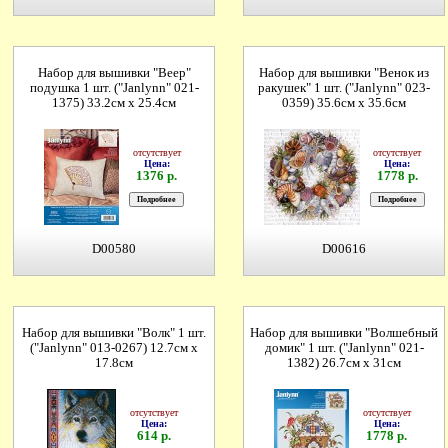
Набор для вышивки "Веер"
Набор для вышивки "Венок из
подушка 1 шт. ("Janlynn" 021-
ракушек" 1 шт. ("Janlynn" 023-
1375) 33.2см х 25.4см
0359) 35.6см х 35.6см
отсутствует
отсутствует
Цена:
Цена:
1376 р.
1778 р.
D00580
D00616
Набор для вышивки "Волк" 1 шт.
Набор для вышивки "Волшебный
("Janlynn" 013-0267) 12.7см х
домик" 1 шт. ("Janlynn" 021-
17.8см
1382) 26.7см х 31см
отсутствует
отсутствует
Цена:
Цена:
614 р.
1778 р.