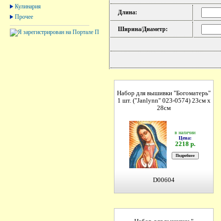
Кулинария
Длина:
Прочее
Ширина/Диаметр:
Набор для вышивки "Богоматерь"
1 шт. ("Janlynn" 023-0574) 23см х
28см
в наличии
Цена:
2218 р.
D00604