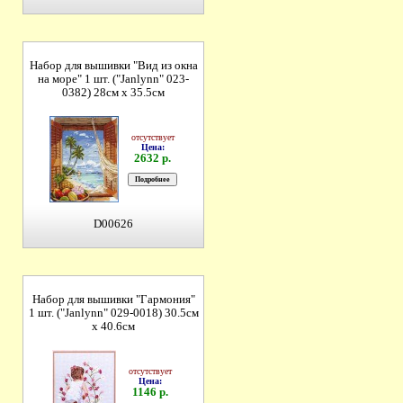
Набор для вышивки "Вид из окна
на море" 1 шт. ("Janlynn" 023-
0382) 28см х 35.5см
отсутствует
Цена:
2632 р.
D00626
Набор для вышивки "Гармония"
1 шт. ("Janlynn" 029-0018) 30.5см
х 40.6см
отсутствует
Цена:
1146 р.