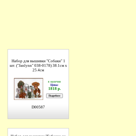
Набор для вышивки "Собаки" 1
шт. ("Janlynn" 038-0178) 38.1см х
25.4см
в наличии
Цена:
1818 р.
D00587