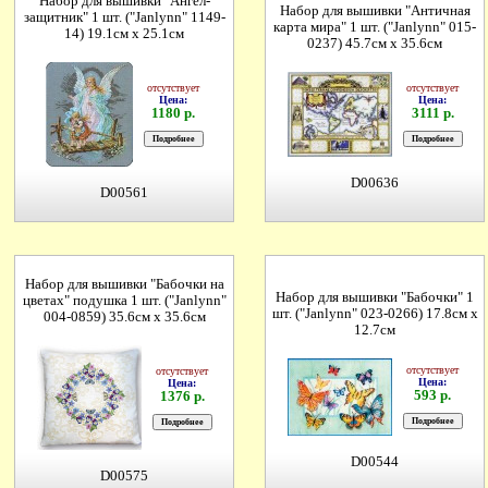
Набор для вышивки "Ангел-
Набор для вышивки "Античная
защитник" 1 шт. ("Janlynn" 1149-
карта мира" 1 шт. ("Janlynn" 015-
14) 19.1см х 25.1см
0237) 45.7см х 35.6см
отсутствует
отсутствует
Цена:
Цена:
1180 р.
3111 р.
D00636
D00561
Набор для вышивки "Бабочки на
Набор для вышивки "Бабочки" 1
цветах" подушка 1 шт. ("Janlynn"
шт. ("Janlynn" 023-0266) 17.8см х
004-0859) 35.6см х 35.6см
12.7см
отсутствует
отсутствует
Цена:
Цена:
593 р.
1376 р.
D00544
D00575