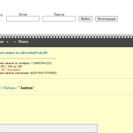
Логин
Пароль
т:
ьи
Поиск
дать вопрос на сайте info@Uveto.RU
ём заказов по телефону +7(499)704-2222
-ПТ с 10
до 19
00
00
, ВС выходные
ем заказов электронно:
КРУГЛОСУТОЧНО
е
/
Наборы
/
"Janlynn"