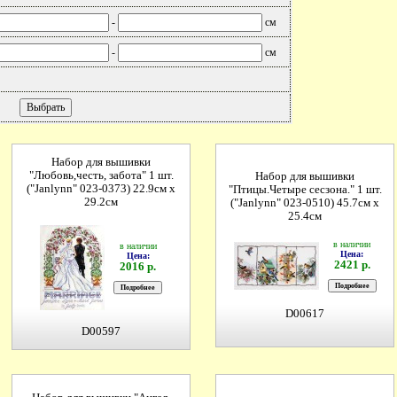
-
см
-
см
Набор для вышивки
"Любовь,честь, забота" 1 шт.
Набор для вышивки
("Janlynn" 023-0373) 22.9см х
"Птицы.Четыре сесзона." 1 шт.
29.2см
("Janlynn" 023-0510) 45.7см х
25.4см
в наличии
в наличии
Цена:
Цена:
2421 р.
2016 р.
D00617
D00597