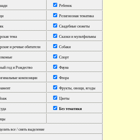
шади
Ребенок
ди
Религиозная тематика
як
Свадебные сюжеты
ская тема
Сказки и мультфильмы
ские и речные обитатели
Собаки
екомые
Спорт
ый год и Рождество
Фауна
гинальные композиции
Флора
амент
Фрукты, овощи, ягоды
йзаж
Цветы
уда
Без тематики
ицы
елить все / снять выделение