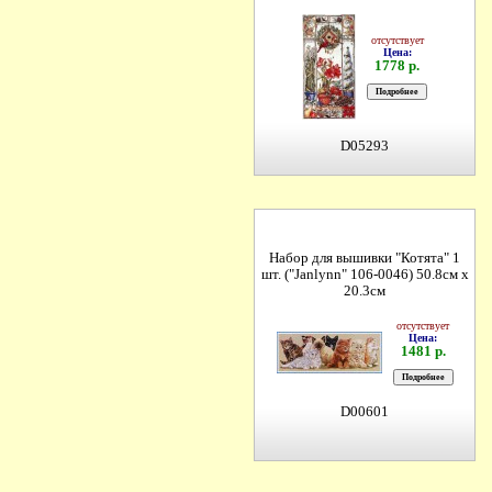
отсутствует
Цена:
1778 р.
D05293
Набор для вышивки "Котята" 1
шт. ("Janlynn" 106-0046) 50.8см х
20.3см
отсутствует
Цена:
1481 р.
D00601