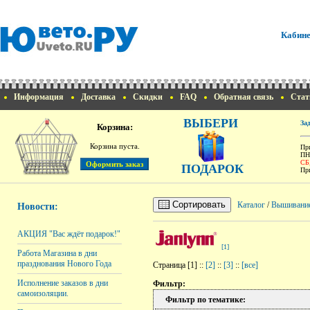
Кабине
Информация
Доставка
Скидки
FAQ
Обратная связь
Стат
ВЫБЕРИ
За
Корзина:
Корзина пуста.
При
ПН
СБ
ПОДАРОК
При
Сортировать
Каталог
/
Вышивани
Новости:
АКЦИЯ "Вас ждёт подарок!"
[1]
Работа Магазина в дни
празднования Нового Года
Страница [1] ::
[2]
::
[3]
::
[все]
Исполнение заказов в дни
Фильтр:
самоизоляции.
Фильтр по тематике: