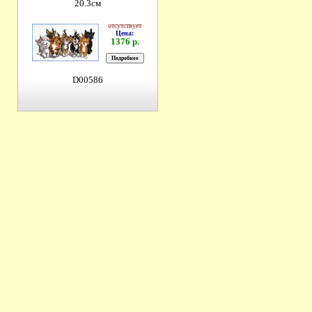
20.3см
отсутствует
Цена:
1376 р.
D00586