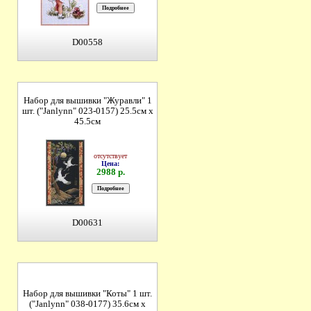
D00558
Набор для вышивки "Журавли" 1
шт. ("Janlynn" 023-0157) 25.5см х
45.5см
отсутствует
Цена:
2988 р.
D00631
Набор для вышивки "Коты" 1 шт.
("Janlynn" 038-0177) 35.6см х