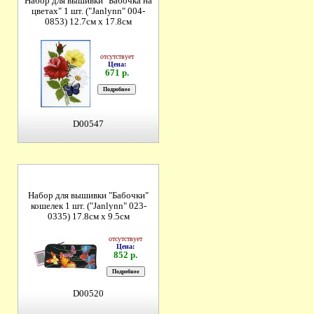
Набор для вышивки "Бабочка на
цветах" 1 шт. ("Janlynn" 004-
0853) 12.7см х 17.8см
отсутствует
Цена:
671 р.
D00547
Набор для вышивки "Бабочки"
кошелек 1 шт. ("Janlynn" 023-
0335) 17.8см х 9.5см
отсутствует
Цена:
852 р.
D00520