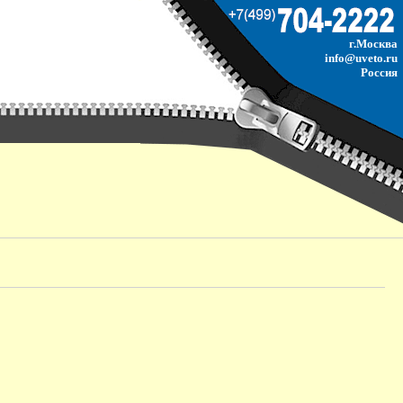
г.Москва
info@uveto.ru
Россия