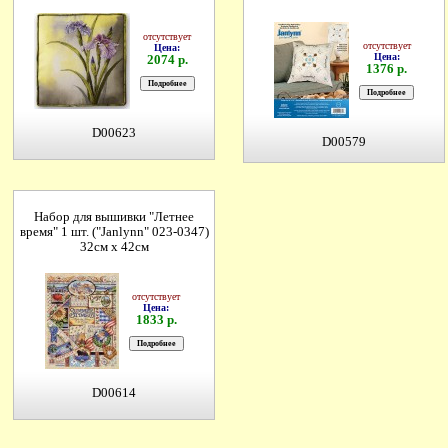
отсутствует
отсутствует
Цена:
Цена:
2074 р.
1376 р.
D00623
D00579
Набор для вышивки "Летнее
время" 1 шт. ("Janlynn" 023-0347)
32см х 42см
отсутствует
Цена:
1833 р.
D00614