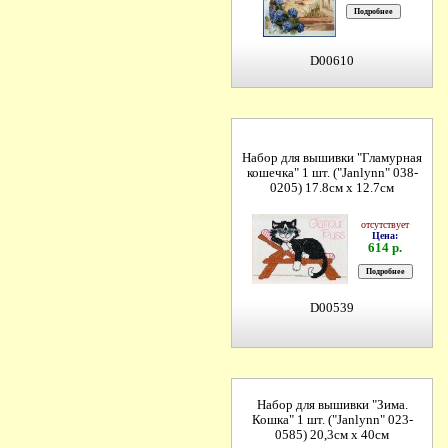
D00610
Набор для вышивки "Гламурная
кошечка" 1 шт. ("Janlynn" 038-
0205) 17.8см х 12.7см
отсутствует
Цена:
614 р.
D00539
Набор для вышивки "Зима.
Кошка" 1 шт. ("Janlynn" 023-
0585) 20,3см х 40см