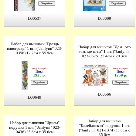
D00537
D00609
Набор для вышивки "Гроздь
Набор для вышивки "Дом - это
винограда" 1 шт. ("Janlynn" 023-
там, где коты" 1 шт. ("Janlynn"
0356) 12.7см х 55.9см
023-0575) 25.4см х 20.3см
отсутствует
отсутствует
Цена:
Цена:
1925 р.
1259 р.
D00566
D00649
Набор для вышивки
Набор для вышивки "Ирисы"
"Калейдоскоп" подушка 1 шт.
подушка 1 шт. ("Janlynn" 023-
("Janlynn" 021-1374) 35.6см х
0436) 35.6см х 35.6см
35.6см