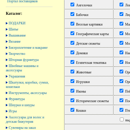
Портал поставщиков
Ангелочки
Ло
Каталог:
Бабочки
Лю
ПОДАРКИ
Веселые картинки
Ма
Шитье
Географические карты
Мор
Вышивание
Вязание
Детские сюжеты
Мор
Бисероплетение и макраме
Домики
Нас
Творчество
Шторная фурнитура
Египетская тематика
Нов
Швейные машины и
аксессуары
Животные
Ори
Украшения
Игрушки
Орн
Шкатулки, коробки, сумки,
кошельки
Иконы
Пе
Инструменты, аксессуары
Фурнитура
Исторические сюжеты
Пос
Шнурки и шнуры
Кошки
Пт
Игры
Аксессуары для волос и
выд
детская бижутерия
Сувениры на заказ