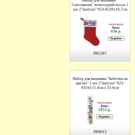
Набор для вышивки "
Снеговички" новогодний носок 1
шт. ("Janlynn" 023-0220) 45,7см
отсутствует
Цена:
636 р.
D05287
Набор для вышивки "Бабочки на
цветах" 1 шт. ("Janlynn" 023-
0310) 11.4см х 55.6см
отсутствует
Цена:
1833 р.
D00612