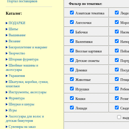
Портал поставщиков
Фильтр по тематике:
Каталог:
Азиатская тематика
Люди
Ангелочки
Морск
ПОДАРКИ
Шитье
Бабочки
Насек
Вышивание
Вязание
Валентинки
Натю
Бисероплетение и макраме
Веселые картинки
Пейз
Творчество
Шторная фурнитура
Детские сюжеты
Порт
Швейные машины и
аксессуары
Домики
Посуд
Украшения
Животные
Птиц
Шкатулки, коробки, сумки,
кошельки
Игрушки
Ребен
Инструменты, аксессуары
Фурнитура
Кошки
Религ
Шнурки и шнуры
Лошади
Сваде
Игры
Аксессуары для волос и
выде
детская бижутерия
Сувениры на заказ