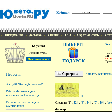
Логин
Кабинет:
Информация
Доставка
Скидки
FAQ
Обратная связь
Стат
ВЫБЕРИ
Задат
Корзина:
Корзина пуста.
Приём
ПН-ПТ
СБ, 
ПОДАРОК
Прием
Сортировать
Каталог
/
Вышивани
Новости:
АКЦИЯ "Вас ждёт подарок!"
Работа Магазина в дни
празднования Нового Года
[1]
Исполнение заказов в дни
Страница [1] ::
[2]
::
[3]
::
[4]
::
[5]
::
[6]
::
[все
самоизоляции.
Фильтр: