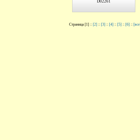
D02261
Страница [1] ::
[2]
::
[3]
::
[4]
::
[5]
::
[6]
::
[все