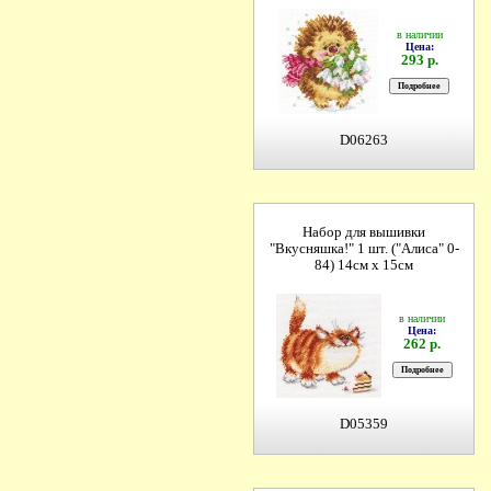
в наличии
Цена:
293 р.
D06263
Набор для вышивки
"Вкусняшка!" 1 шт. ("Алиса" 0-
84) 14см х 15см
в наличии
Цена:
262 р.
D05359