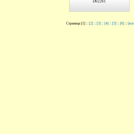
D02261
Страница [1] ::
[2]
::
[3]
::
[4]
::
[5]
::
[6]
::
[все