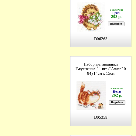
в наличии
Цена:
293 р.
D06263
Набор для вышивки
"Вкусняшка!" 1 шт. ("Алиса" 0-
84) 14см х 15см
в наличии
Цена:
262 р.
D05359