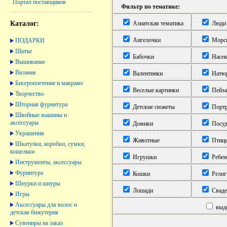
Портал поставщиков
Фильтр по тематике:
Каталог:
Азиатская тематика
Люди
Ангелочки
Морск
ПОДАРКИ
Шитье
Бабочки
Насек
Вышивание
Вязание
Валентинки
Натю
Бисероплетение и макраме
Веселые картинки
Пейз
Творчество
Шторная фурнитура
Детские сюжеты
Порт
Швейные машины и
аксессуары
Домики
Посуд
Украшения
Животные
Птиц
Шкатулки, коробки, сумки,
кошельки
Игрушки
Ребен
Инструменты, аксессуары
Фурнитура
Кошки
Религ
Шнурки и шнуры
Лошади
Сваде
Игры
Аксессуары для волос и
выде
детская бижутерия
Сувениры на заказ