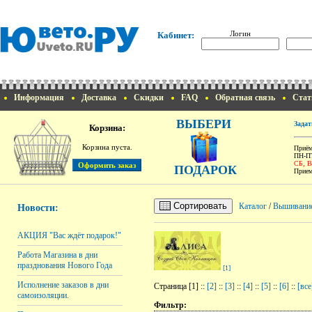
Логин
Кабинет:
Информация
Доставка
Скидки
FAQ
Обратная связь
Стат
ВЫБЕРИ
Задат
Корзина:
Корзина пуста.
Приём
ПН-ПТ
СБ, 
ПОДАРОК
Прием
Сортировать
Каталог
/
Вышивани
Новости:
АКЦИЯ "Вас ждёт подарок!"
Работа Магазина в дни
празднования Нового Года
[1]
Исполнение заказов в дни
Страница [1] ::
[2]
::
[3]
::
[4]
::
[5]
::
[6]
::
[все
самоизоляции.
Фильтр: