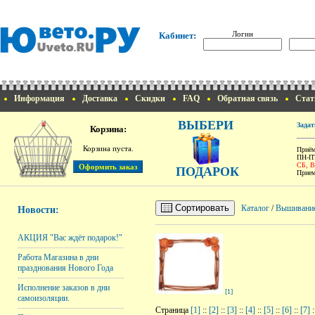
Логин
Кабинет:
Информация
Доставка
Скидки
FAQ
Обратная связь
Стат
ВЫБЕРИ
Задат
Корзина:
Корзина пуста.
Приём
ПН-ПТ
СБ, 
ПОДАРОК
Прием
Сортировать
Каталог
/
Вышивани
Новости:
АКЦИЯ "Вас ждёт подарок!"
Работа Магазина в дни
празднования Нового Года
Исполнение заказов в дни
[1]
самоизоляции.
Страница
[1]
::
[2]
::
[3]
::
[4]
::
[5]
::
[6]
::
[7]
: