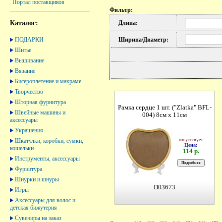
Портал поставщиков
Фильтр:
Каталог:
Длина:
ПОДАРКИ
Ширина/Диаметр:
Шитье
Вышивание
Вязание
Бисероплетение и макраме
Творчество
Шторная фурнитура
Рамка сердце 1 шт. ("Zlatka" BFL-
Швейные машины и
004) 8см х 11см
аксессуары
Украшения
отсутствует
Шкатулки, коробки, сумки,
Цена:
кошельки
114 р.
Инструменты, аксессуары
Фурнитура
Шнурки и шнуры
D03673
Игры
Аксессуары для волос и
детская бижутерия
Сувениры на заказ