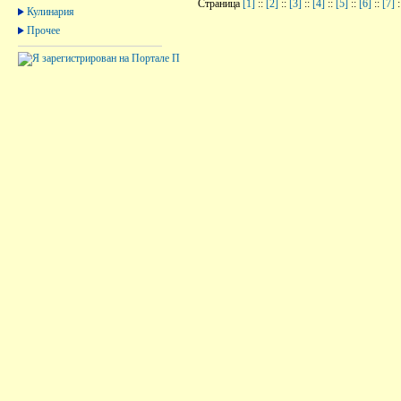
Страница
[1]
::
[2]
::
[3]
::
[4]
::
[5]
::
[6]
::
[7]
:
Кулинария
Прочее