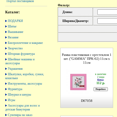
Портал поставщиков
Фильтр:
Каталог:
Длина:
ПОДАРКИ
Ширина/Диаметр:
Шитье
Вышивание
Вязание
Бисероплетение и макраме
Творчество
Шторная фурнитура
Рамка пластиковая с оргстеклом 1
шт. ("GAMMA" ПРК-02) 11см х
Швейные машины и
11см
аксессуары
Украшения
Шкатулки, коробки, сумки,
в наличии
2 вида
кошельки
Цена:
112 р.
Инструменты, аксессуары
Фурнитура
Шнурки и шнуры
Игры
D07058
Аксессуары для волос и
детская бижутерия
Сувениры на заказ