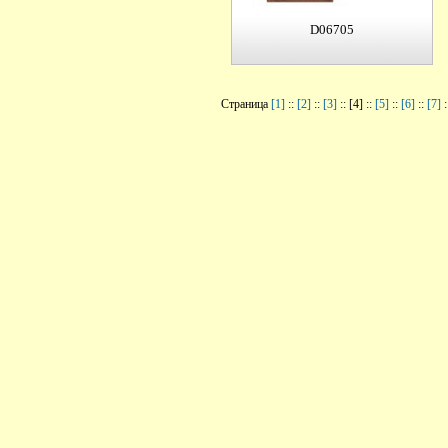
D06705
Страница
[1]
::
[2]
::
[3]
:: [4] ::
[5]
::
[6]
::
[7]
: