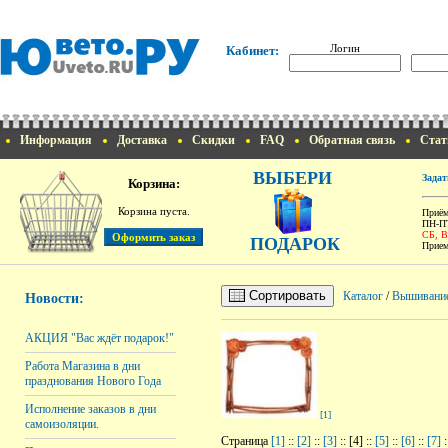
Логин
Кабинет:
Информация
Доставка
Скидки
FAQ
Обратная связь
Стат
ВЫБЕРИ
Задат
Корзина:
Корзина пуста.
Приём
ПН-ПТ
СБ, 
ПОДАРОК
Прием
Сортировать
Каталог
/
Вышивани
Новости:
АКЦИЯ "Вас ждёт подарок!"
Работа Магазина в дни
празднования Нового Года
Исполнение заказов в дни
[1]
самоизоляции.
Страница
[1]
::
[2]
::
[3]
:: [4] ::
[5]
::
[6]
::
[7]
: