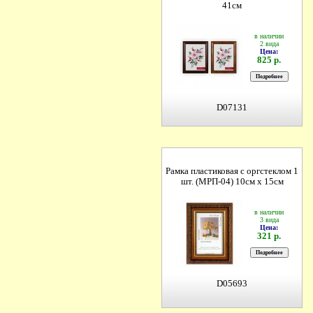
41см
в наличии
2 вида
Цена:
825 р.
D07131
Рамка пластиковая с оргстеклом 1
шт. (МРП-04) 10см х 15см
в наличии
3 вида
Цена:
321 р.
D05693