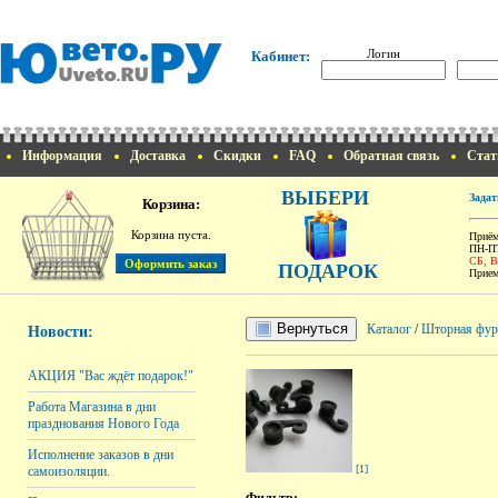
Логин
Кабинет:
Информация
Доставка
Скидки
FAQ
Обратная связь
Стат
ВЫБЕРИ
Задат
Корзина:
Корзина пуста.
Приём
ПН-ПТ
СБ, 
ПОДАРОК
Прием
Вернуться
Каталог
/
Шторная фур
Новости:
АКЦИЯ "Вас ждёт подарок!"
Работа Магазина в дни
празднования Нового Года
Исполнение заказов в дни
[1]
самоизоляции.