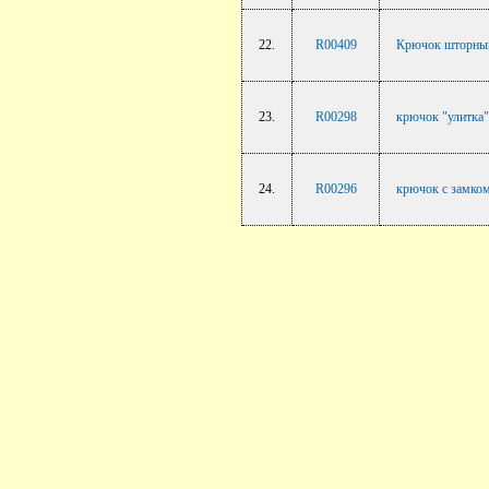
22.
R00409
Крючок шторный 
23.
R00298
крючок "улитка"
24.
R00296
крючок с замком