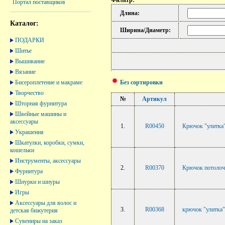
Фильтр:
Портал поставщиков
Длина:
Каталог:
Ширина/Диаметр:
ПОДАРКИ
Шитье
Вышивание
Вязание
Бисероплетение и макраме
Без сортировки
Творчество
№
Артикул
Шторная фурнитура
Швейные машины и
аксессуары
1.
R00450
Крючок "улитка" 
Украшения
Шкатулки, коробки, сумки,
кошельки
Инструменты, аксессуары
2.
R00370
Крючок потолоч
Фурнитура
Шнурки и шнуры
Игры
Аксессуары для волос и
3.
R00368
крючок "улитка"
детская бижутерия
Сувениры на заказ