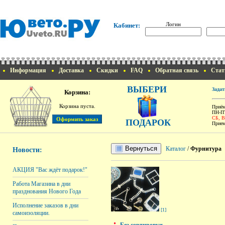
Логин
Кабинет:
Информация
Доставка
Скидки
FAQ
Обратная связь
Стат
ВЫБЕРИ
Задат
Корзина:
Корзина пуста.
Приём
ПН-ПТ
СБ, 
ПОДАРОК
Прием
Вернуться
Каталог
/
Фурнитура
Новости:
АКЦИЯ "Вас ждёт подарок!"
Работа Магазина в дни
празднования Нового Года
Исполнение заказов в дни
[1]
самоизоляции.