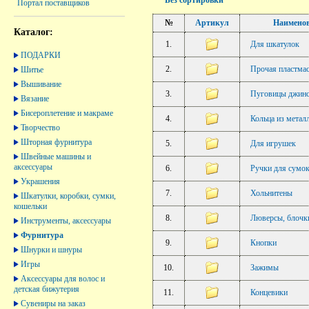
Без сортировки
Портал поставщиков
№
Артикул
Наимено
Каталог:
1.
Для шкатулок
ПОДАРКИ
2.
Прочая пластма
Шитье
Вышивание
3.
Пуговицы джин
Вязание
Бисероплетение и макраме
4.
Кольца из метал
Творчество
Шторная фурнитура
5.
Для игрушек
Швейные машины и
аксессуары
6.
Ручки для сумо
Украшения
7.
Хольнитены
Шкатулки, коробки, сумки,
кошельки
8.
Люверсы, блочки
Инструменты, аксессуары
Фурнитура
9.
Кнопки
Шнурки и шнуры
Игры
10.
Зажимы
Аксессуары для волос и
детская бижутерия
11.
Концевики
Сувениры на заказ