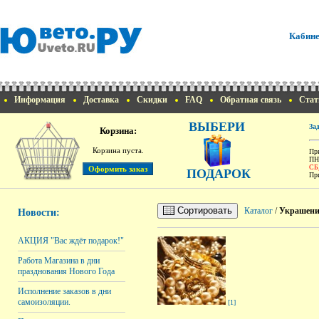
Кабине
Информация
Доставка
Скидки
FAQ
Обратная связь
Стат
ВЫБЕРИ
За
Корзина:
Корзина пуста.
При
ПН
СБ
ПОДАРОК
При
Сортировать
Каталог
/
Украшен
Новости:
АКЦИЯ "Вас ждёт подарок!"
Работа Магазина в дни
празднования Нового Года
Исполнение заказов в дни
самоизоляции.
[1]