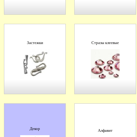
Застежки
Стразы клеевые
Декор
Алфавит