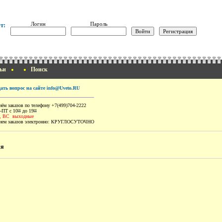
Логин
Пароль
т:
ьи
Поиск
дать вопрос на сайте info@Uveto.RU
ём заказов по телефону +7(499)704-2222
-ПТ с 10
до 19
00
00
, ВС выходные
ем заказов электронно:
КРУГЛОСУТОЧНО
ия