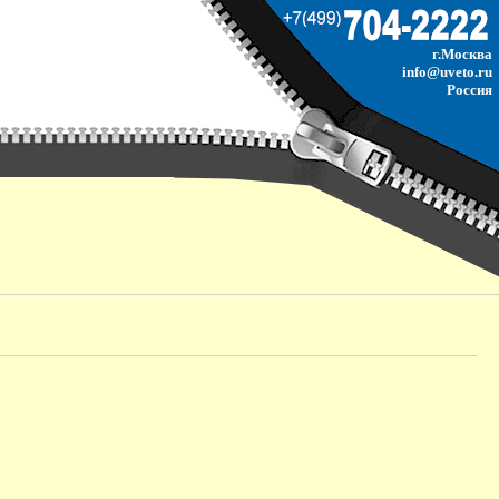
г.Москва
info@uveto.ru
Россия