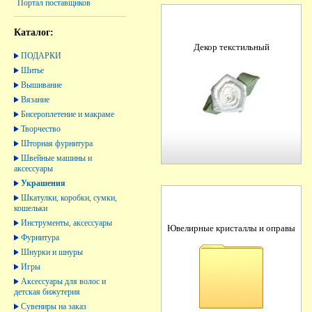
Портал поставщиков
Каталог:
Декор текстильный
ПОДАРКИ
Шитье
Вышивание
Вязание
Бисероплетение и макраме
Творчество
Шторная фурнитура
Швейные машины и
аксессуары
Украшения
Шкатулки, коробки, сумки,
кошельки
Инструменты, аксессуары
Ювелирные кристаллы и оправы
Фурнитура
Шнурки и шнуры
Игры
Аксессуары для волос и
детская бижутерия
Сувениры на заказ