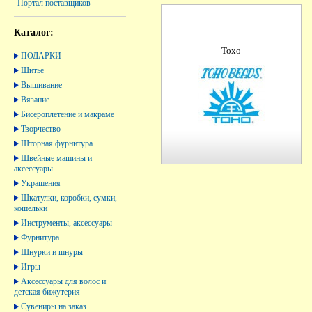
Портал поставщиков
Каталог:
Тохо
ПОДАРКИ
Шитье
Вышивание
Вязание
Бисероплетение и макраме
Творчество
Шторная фурнитура
Швейные машины и
аксессуары
Украшения
Шкатулки, коробки, сумки,
кошельки
Инструменты, аксессуары
Фурнитура
Шнурки и шнуры
Игры
Аксессуары для волос и
детская бижутерия
Сувениры на заказ