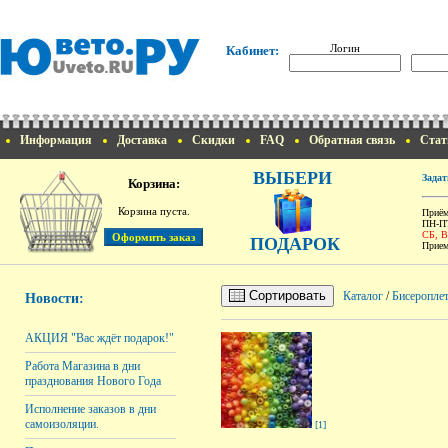
Логин
Кабинет:
Информация
Доставка
Скидки
FAQ
Обратная связь
Стат
ВЫБЕРИ
Задат
Корзина:
Корзина пуста.
Приём
ПН-ПТ
СБ, 
ПОДАРОК
Прием
Сортировать
Каталог
/
Бисероплет
Новости:
АКЦИЯ "Вас ждёт подарок!"
Работа Магазина в дни
празднования Нового Года
Исполнение заказов в дни
самоизоляции.
[1]