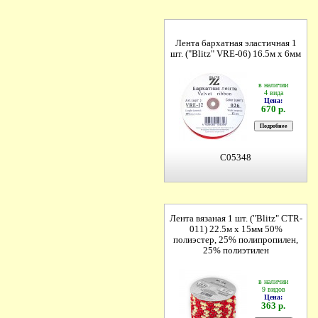
Лента бархатная эластичная 1
шт. ("Blitz" VRE-06) 16.5м х 6мм
в наличии
4 вида
Цена:
670 р.
C05348
Лента вязаная 1 шт. ("Blitz" CTR-
011) 22.5м х 15мм 50%
полиэстер, 25% полипропилен,
25% полиэтилен
в наличии
9 видов
Цена:
363 р.