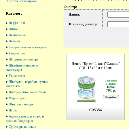
Портал поставщиков
Фильтр:
Каталог:
Длина:
ПОДАРКИ
Ширина/Диаметр:
Шитье
Вышивание
Вязание
Бисероплетение и макраме
Творчество
Шторная фурнитура
Лента "Булет" 1 шт. ("Gamma"
Швейные машины и
GBL-15) 33м х 13мм
аксессуары
Украшения
в наличии
Шкатулки, коробки, сумки,
5 видов
кошельки
Цена:
791 р.
Инструменты, аксессуары
Фурнитура
Шнурки и шнуры
C05354
Игры
Аксессуары для волос и
детская бижутерия
Сувениры на заказ