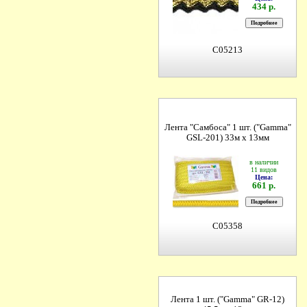
434 р.
C05213
Лента "Самбоса" 1 шт. ("Gamma"
GSL-201) 33м х 13мм
в наличии
11 видов
Цена:
661 р.
C05358
Лента 1 шт. ("Gamma" GR-12)