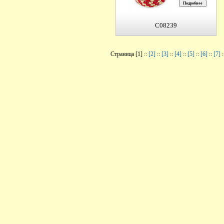
C08239
Страница [1] ::
[2]
::
[3]
::
[4]
::
[5]
::
[6]
::
[7]
: