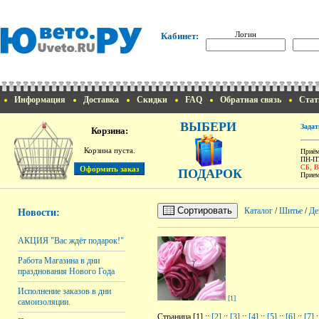
Логин
Кабинет:
Информация
Доставка
Скидки
FAQ
Обратная связь
Стат
ВЫБЕРИ
Задат
Корзина:
Корзина пуста.
Приём
ПН-ПТ
СБ, 
ПОДАРОК
Прием
Сортировать
Каталог
/
Шитье
/
Де
Новости:
АКЦИЯ "Вас ждёт подарок!"
Работа Магазина в дни
празднования Нового Года
Исполнение заказов в дни
[1]
самоизоляции.
Страница [1] ::
[2]
::
[3]
::
[4]
::
[5]
::
[6]
::
[7]
: