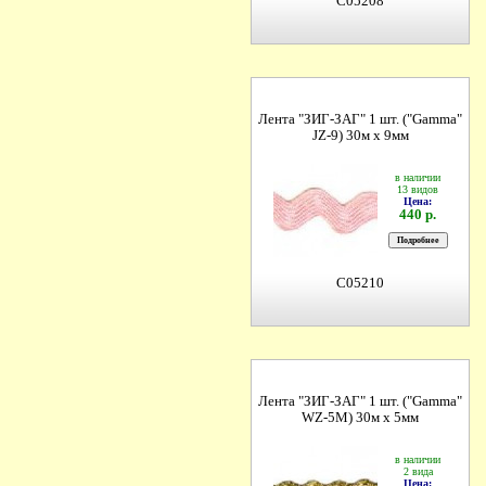
C05208
Лента "ЗИГ-ЗАГ" 1 шт. ("Gamma"
JZ-9) 30м х 9мм
в наличии
13 видов
Цена:
440 р.
C05210
Лента "ЗИГ-ЗАГ" 1 шт. ("Gamma"
WZ-5M) 30м х 5мм
в наличии
2 вида
Цена: