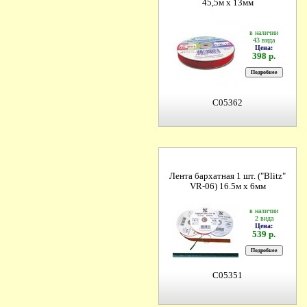
45,5м х 13мм
в наличии
43 вида
Цена:
398 р.
C05362
Лента бархатная 1 шт. ("Blitz"
VR-06) 16.5м х 6мм
в наличии
2 вида
Цена:
539 р.
C05351