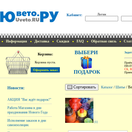
Логин
Кабинет:
Информация
Доставка
Скидки
FAQ
Обратная связь
Стат
ВЫБЕРИ
Задат
Корзина:
Корзина пуста.
Приём
ПН-ПТ
СБ, 
ПОДАРОК
Прием
Сортировать
Каталог
/
Шитье
/
Те
Новости:
АКЦИЯ "Вас ждёт подарок!"
Работа Магазина в дни
празднования Нового Года
Исполнение заказов в дни
[1]
самоизоляции.