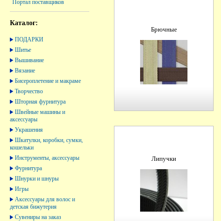
Портал поставщиков
Каталог:
Брючные
ПОДАРКИ
Шитье
Вышивание
Вязание
Бисероплетение и макраме
Творчество
Шторная фурнитура
Швейные машины и
аксессуары
Украшения
Шкатулки, коробки, сумки,
кошельки
Инструменты, аксессуары
Липучки
Фурнитура
Шнурки и шнуры
Игры
Аксессуары для волос и
детская бижутерия
Сувениры на заказ