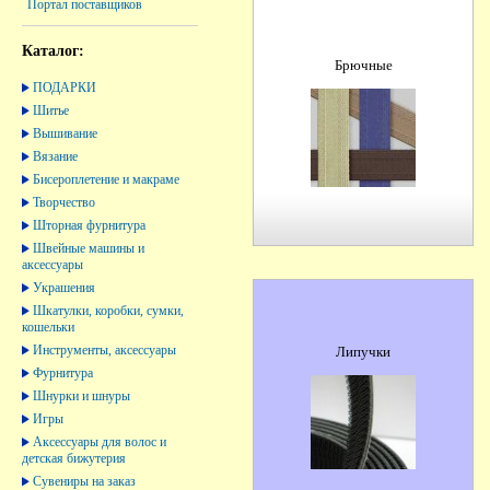
Портал поставщиков
Каталог:
Брючные
ПОДАРКИ
Шитье
Вышивание
Вязание
Бисероплетение и макраме
Творчество
Шторная фурнитура
Швейные машины и
аксессуары
Украшения
Шкатулки, коробки, сумки,
кошельки
Инструменты, аксессуары
Липучки
Фурнитура
Шнурки и шнуры
Игры
Аксессуары для волос и
детская бижутерия
Сувениры на заказ