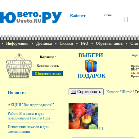
Логин
Кабинет:
Информация
Доставка
Скидки
FAQ
Обратная связь
Стат
ВЫБЕРИ
Задат
Корзина:
Корзина пуста.
Приём
ПН-ПТ
СБ, 
ПОДАРОК
Прием
Сортировать
Каталог
/
Шитье
/
Те
Новости:
АКЦИЯ "Вас ждёт подарок!"
Работа Магазина в дни
празднования Нового Года
Исполнение заказов в дни
[1]
самоизоляции.