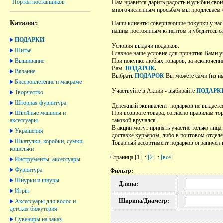
Портал поставщиков
Нам нравится дарить радость и улыбки сво
многочисленным просьбам мы продлеваем с
Каталог:
Наши клиенты совершающие покупки у нас в
нашим постоянным клиентом и убедитесь са
ПОДАРКИ
Условия выдачи подарков:
Шитье
Главное наше условие для принятия Вами у
Вышивание
При покупке любых товаров, за исключени
Вам
ПОДАРОК
.
Вязание
Выбрать
ПОДАРОК
Вы можете сами (из им
Бисероплетение и макраме
Участвуйте в Акции - выбирайте
ПОДАРК
Творчество
Шторная фурнитура
Денежный эквивалент подарков не выдаетс
Швейные машины и
При возврате товара, согласно правилам т
аксессуары
таковой вручался.
В акции могут принять участие только лица
Украшения
доставке курьером, либо в почтовом отделе
Шкатулки, коробки, сумки,
Товарный ассортимент подарков ограничен 
кошельки
Страница [1] ::
[2]
::
[все]
Инструменты, аксессуары
Фурнитура
Фильтр:
Шнурки и шнуры
Длина:
Игры
Ширина/Диаметр:
Аксессуары для волос и
детская бижутерия
Сувениры на заказ