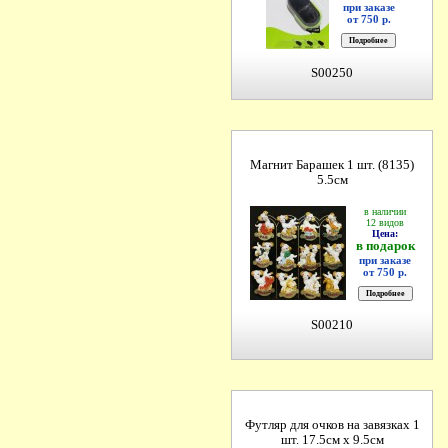
при заказе
от 750 р.
S00250
Магнит Барашек 1 шт. (8135)
5.5см
в наличии
12 видов
Цена:
в подарок
при заказе
от 750 р.
S00210
Футляр для очков на завязках 1
шт. 17.5см х 9.5см