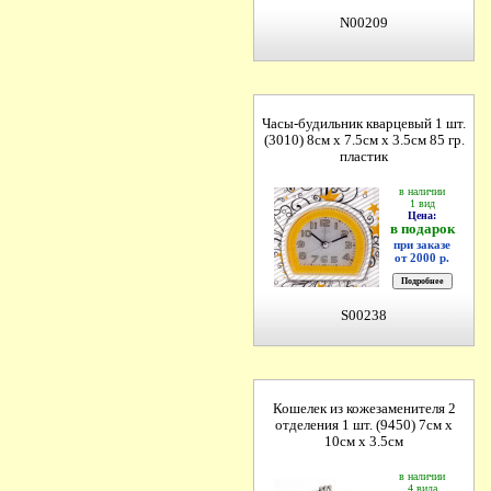
N00209
Часы-будильник кварцевый 1 шт.
(3010) 8см х 7.5см х 3.5см 85 гр.
пластик
в наличии
1 вид
Цена:
в подарок
при заказе
от 2000 р.
S00238
Кошелек из кожезаменителя 2
отделения 1 шт. (9450) 7см х
10см х 3.5см
в наличии
4 вида