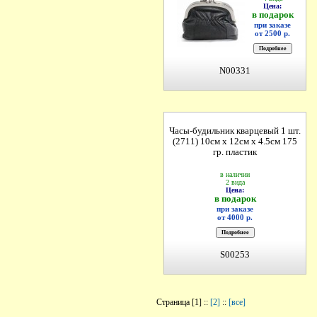
Цена:
в подарок
при заказе
от 2500 р.
N00331
Часы-будильник кварцевый 1 шт.
(2711) 10см х 12см х 4.5см 175
гр. пластик
в наличии
2 вида
Цена:
в подарок
при заказе
от 4000 р.
S00253
Страница [1] ::
[2]
::
[все]