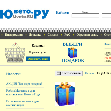
Логин
Кабинет:
Информация
Доставка
Скидки
FAQ
Обратная связь
Стат
ВЫБЕРИ
Задат
Корзина:
Корзина пуста.
Приём
ПН-ПТ
СБ, 
ПОДАРОК
Прием
Сортировать
Каталог
/
ПОДАРК
Новости:
АКЦИЯ "Вас ждёт подарок!"
Работа Магазина в дни
празднования Нового Года
Исполнение заказов в дни
самоизоляции.
[1]