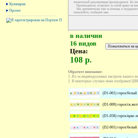
технической документации производителя. Во и
Кулинария
Производитель оставляет за собой право на вне
Мы признательны вам за помощь в поддержке ак
Прочее
пожалуйста, сообщите нам.
в наличии
16 видов
Цена:
108 р.
Обратите внимание:
1. Из-за индивидуальных настроек вашего м
2. В некоторых случаях ниже изображен ЦВЕТ
(D1-001) горох/белый
(D1-009) горох/св.же
(D1-058) горох/ярко 
(D2-001) горох/белый