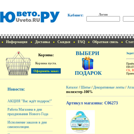
Логин
Кабинет:
Информация
Доставка
Скидки
FAQ
Обратная связь
Стат
ВЫБЕРИ
Задат
Корзина:
Корзина пуста.
Приём
ПН-ПТ
СБ, 
ПОДАРОК
Прием
Каталог
/
Шитье
/
Декоративные ленты
/
Атл
Новости:
полиэстер-100%
АКЦИЯ "Вас ждёт подарок!"
Артикул магазина: C06273
Работа Магазина в дни
празднования Нового Года
Исполнение заказов в дни
самоизоляции.