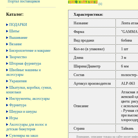
Портал поставщиков
[1]
Каталог:
Характеристики:
Название
Лента атла
ПОДАРКИ
Шитье
Фирма
"GAMMA
Вышивание
Вид продажи
бобина
Вязание
Кол-во (в упаковке)
1 шт
Бисероплетение и макраме
Творчество
Длина
3 м
Шторная фурнитура
Ширина/Диаметр
6 мм
Швейные машины и
аксессуары
Состав
полиэстер
Украшения
Артикул производителя
ALP-063
Шкатулки, коробки, сумки,
кошельки
Атласная л
женской о
Инструменты, аксессуары
цвета: рис
Фурнитура
Описание
с использо
- Ручная с
Шнурки и шнуры
при высоко
Игры
хлоросоде
Аксессуары для волос и
Страна
Тайвань
детская бижутерия
Сувениры на заказ
Внимание, описание товара на сайте носит инфо