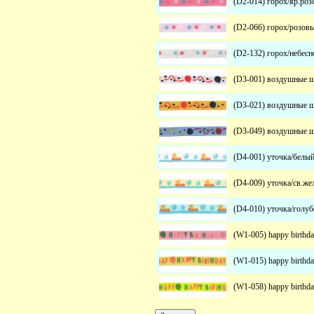
(D2-014) горох/яр.ро
(D2-066) горох/розов
(D2-132) горох/небесн
(D3-001) воздушные 
(D3-021) воздушные 
(D3-049) воздушные 
(D4-001) уточка/белы
(D4-009) уточка/св.ж
(D4-010) уточка/голу
(W1-005) happy birthd
(W1-015) happy birthd
(W1-058) happy birthd