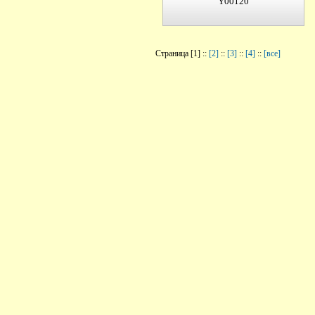
Y00120
Страница [1] ::
[2]
::
[3]
::
[4]
::
[все]