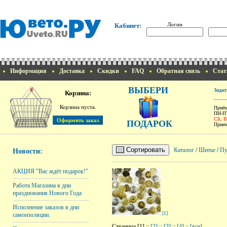
Логин
Кабинет:
Информация
Доставка
Скидки
FAQ
Обратная связь
Стат
ВЫБЕРИ
Задат
Корзина:
Корзина пуста.
Приём
ПН-ПТ
СБ, 
ПОДАРОК
Прием
Сортировать
Каталог
/
Шитье
/
Пу
Новости:
АКЦИЯ "Вас ждёт подарок!"
Работа Магазина в дни
празднования Нового Года
Исполнение заказов в дни
[1]
самоизоляции.
Страница [1] ::
[2]
::
[3]
::
[4]
::
[все]