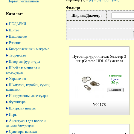
Портал поставщиков
Фильтр:
Каталог:
Ширина/Диаметр:
ПОДАРКИ
Шитье
Вышивание
Вязание
Бисероплетение и макраме
Творчество
Пуговица-удлинитель блистер 3
шт. (Gamma UDL-03) металл
Шторная фурнитура
Швейные машины и
аксессуары
в наличии
Украшения
Цена:
29 р.
Шкатулки, коробки, сумки,
кошельки
Инструменты, аксессуары
Фурнитура
Y00178
Шнурки и шнуры
Игры
Аксессуары для волос и
детская бижутерия
Сувениры на заказ