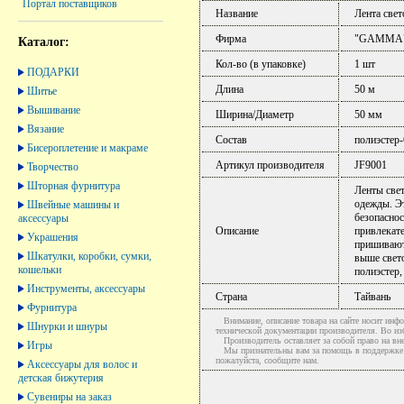
Портал поставщиков
Название
Лента све
Фирма
"GAMMA
Каталог:
Кол-во (в упаковке)
1 шт
ПОДАРКИ
Длина
50 м
Шитье
Вышивание
Ширина/Диаметр
50 мм
Вязание
Состав
полиэстер
Бисероплетение и макраме
Артикул производителя
JF9001
Творчество
Шторная фурнитура
Ленты све
одежды. Эт
Швейные машины и
безопаснос
аксессуары
Описание
привлекате
Украшения
пришивают
Шкатулки, коробки, сумки,
выше свето
кошельки
полиэстер
Инструменты, аксессуары
Страна
Тайвань
Фурнитура
Внимание, описание товара на сайте носит инфо
Шнурки и шнуры
технической документации производителя. Во и
Производитель оставляет за собой право на вне
Игры
Мы признательны вам за помощь в поддержке ак
пожалуйста, сообщите нам.
Аксессуары для волос и
детская бижутерия
Сувениры на заказ