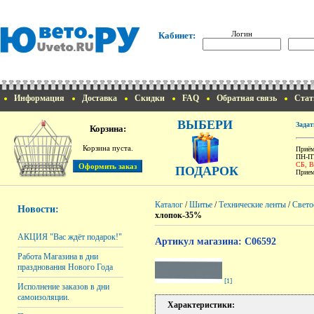
Логин
Кабинет:
Информация
Доставка
Скидки
FAQ
Обратная связь
Стат
ВЫБЕРИ
Задат
Корзина:
Корзина пуста.
Приём
ПН-ПТ
СБ, 
ПОДАРОК
Прием
Каталог
/
Шитье
/
Технические ленты
/
Свет
Новости:
хлопок-35%
АКЦИЯ "Вас ждёт подарок!"
Артикул магазина: C06592
Работа Магазина в дни
празднования Нового Года
[1]
Исполнение заказов в дни
самоизоляции.
Характеристики: