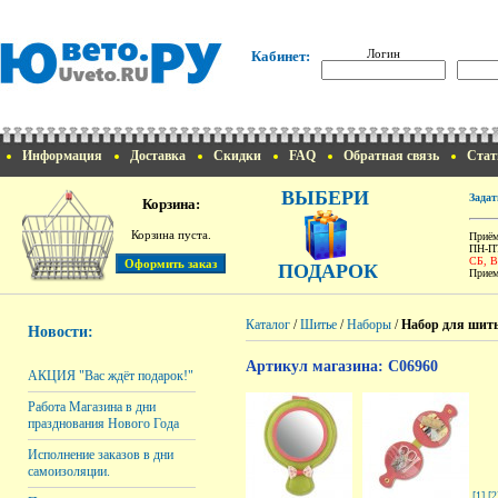
Логин
Кабинет:
Информация
Доставка
Скидки
FAQ
Обратная связь
Стат
ВЫБЕРИ
Задат
Корзина:
Корзина пуста.
Приём
ПН-ПТ
СБ, 
ПОДАРОК
Прием
Каталог
/
Шитье
/
Наборы
/
Набор для шить
Новости:
Артикул магазина: C06960
АКЦИЯ "Вас ждёт подарок!"
Работа Магазина в дни
празднования Нового Года
Исполнение заказов в дни
самоизоляции.
[1]
[2