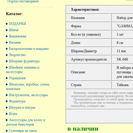
Портал поставщиков
Характеристики:
Каталог:
Название
Набор для
ПОДАРКИ
Фирма
"GAMMA
Шитье
Кол-во (в упаковке)
1 шт
Вышивание
Вязание
Длина
8 см
Бисероплетение и макраме
Ширина/Диаметр
11 мм
Творчество
Артикул производителя
SK-048
Шторная фурнитура
Швейные машины и
В наборы в
аксессуары
Описание
пуговицы -
для закалы
Украшения
Шкатулки, коробки, сумки,
Страна
Тайвань
кошельки
Внимание, описание товара на сайте носит инфо
Инструменты, аксессуары
технической документации производителя. Во и
Производитель оставляет за собой право на вне
Фурнитура
Мы признательны вам за помощь в поддержке ак
пожалуйста, сообщите нам.
Шнурки и шнуры
Игры
Аксессуары для волос и
детская бижутерия
в наличии
Сувениры на заказ