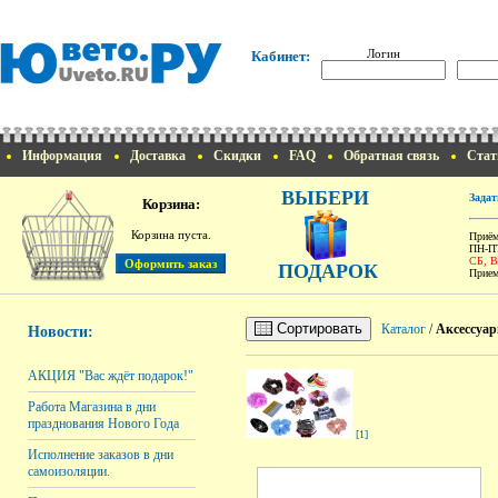
Логин
Кабинет:
Информация
Доставка
Скидки
FAQ
Обратная связь
Стат
ВЫБЕРИ
Задат
Корзина:
Корзина пуста.
Приём
ПН-ПТ
СБ, 
ПОДАРОК
Прием
Сортировать
Каталог
/
Аксессуар
Новости:
АКЦИЯ "Вас ждёт подарок!"
Работа Магазина в дни
празднования Нового Года
[1]
Исполнение заказов в дни
самоизоляции.