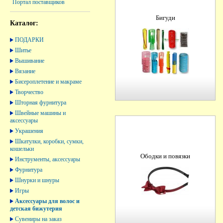
Портал поставщиков
Бигуди
Каталог:
ПОДАРКИ
Шитье
Вышивание
Вязание
Бисероплетение и макраме
Творчество
Шторная фурнитура
Швейные машины и
аксессуары
Украшения
Шкатулки, коробки, сумки,
кошельки
Ободки и повязки
Инструменты, аксессуары
Фурнитура
Шнурки и шнуры
Игры
Аксессуары для волос и
детская бижутерия
Сувениры на заказ