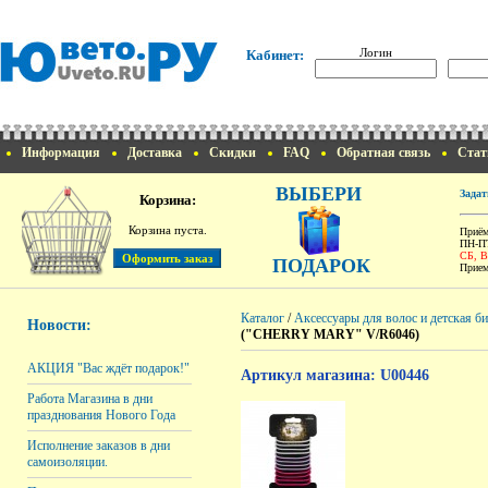
Логин
Кабинет:
Информация
Доставка
Скидки
FAQ
Обратная связь
Стат
ВЫБЕРИ
Задат
Корзина:
Корзина пуста.
Приём
ПН-ПТ
СБ, 
ПОДАРОК
Прием
Каталог
/
Аксессуары для волос и детская б
Новости:
("CHERRY MARY" V/R6046)
АКЦИЯ "Вас ждёт подарок!"
Артикул магазина: U00446
Работа Магазина в дни
празднования Нового Года
Исполнение заказов в дни
самоизоляции.