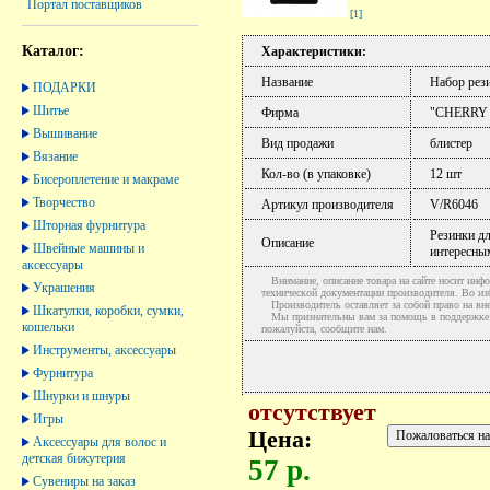
Портал поставщиков
[1]
Каталог:
Характеристики:
Название
Набор рез
ПОДАРКИ
Шитье
Фирма
"CHERRY
Вышивание
Вид продажи
блистер
Вязание
Кол-во (в упаковке)
12 шт
Бисероплетение и макраме
Творчество
Артикул производителя
V/R6046
Шторная фурнитура
Резинки дл
Описание
Швейные машины и
интересны
аксессуары
Внимание, описание товара на сайте носит инфо
Украшения
технической документации производителя. Во и
Производитель оставляет за собой право на вне
Шкатулки, коробки, сумки,
Мы признательны вам за помощь в поддержке ак
кошельки
пожалуйста, сообщите нам.
Инструменты, аксессуары
Фурнитура
Шнурки и шнуры
отсутствует
Игры
Цена:
Аксессуары для волос и
детская бижутерия
57 р.
Сувениры на заказ