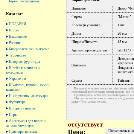
Портал поставщиков
Название
Декор "Фи
Каталог:
Фирма
"Micron"
ПОДАРКИ
Кол-во (в упаковке)
1 шт
Шитье
Длина
20 мм
Вышивание
Ширина/Диаметр
15 мм
Вязание
Бисероплетение и макраме
Артикул производителя
GB 1373
Творчество
Декоративн
Шторная фурнитура
крепления 
Описание
Покрыты з
Швейные машины и
защитного
аксессуары
Украшения
Страна
Тайвань
Шкатулки, коробки, сумки,
Внимание, описание товара на сайте носит инфо
кошельки
технической документации производителя. Во и
Производитель оставляет за собой право на вне
Инструменты, аксессуары
Мы признательны вам за помощь в поддержке ак
Фурнитура
пожалуйста, сообщите нам.
Шнурки и шнуры
Игры
Аксессуары для волос и
отсутствует
детская бижутерия
Цена:
Сувениры на заказ