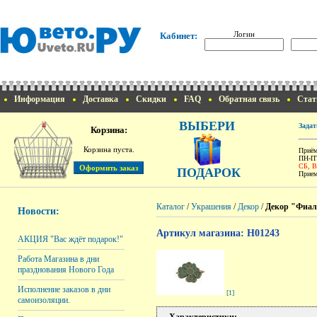
Логин
Кабинет:
Информация
Доставка
Скидки
FAQ
Обратная связь
Стат
ВЫБЕРИ
Задат
Корзина:
Корзина пуста.
Приём
ПН-ПТ
СБ, 
ПОДАРОК
Прием
Каталог
/
Украшения
/
Декор
/
Декор "Фиалк
Новости:
Артикул магазина: H01243
АКЦИЯ "Вас ждёт подарок!"
Работа Магазина в дни
празднования Нового Года
Исполнение заказов в дни
[1]
самоизоляции.
Характеристики: