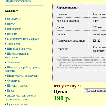
Портал поставщиков
Характеристики:
Каталог:
Название
Кисть-розе
ПОДАРКИ
Кол-во (в упаковке)
1 шт
Шитье
Длина
220 мм
Вышивание
Вязание
Состав
полиэстер
Бисероплетение и макраме
Артикул производителя
КР-22
Творчество
Кисть-роз
Шторная фурнитура
Описание
приклеить 
Швейные машины и
аксессуары
Внимание, описание товара на сайте носит инфо
технической документации производителя. Во и
Украшения
Производитель оставляет за собой право на вне
Мы признательны вам за помощь в поддержке ак
Шкатулки, коробки, сумки,
пожалуйста, сообщите нам.
кошельки
Инструменты, аксессуары
Фурнитура
отсутствует
Шнурки и шнуры
Цена:
Игры
Аксессуары для волос и
190 р.
детская бижутерия
Сувениры на заказ