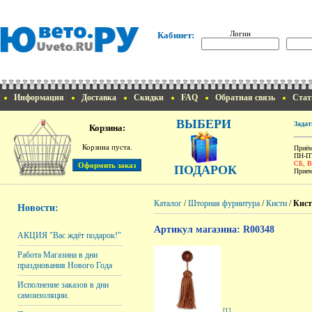
Логин
Кабинет:
Информация
Доставка
Скидки
FAQ
Обратная связь
Стат
ВЫБЕРИ
Задат
Корзина:
Корзина пуста.
Приём
ПН-ПТ
СБ, 
ПОДАРОК
Прием
Каталог
/
Шторная фурнитура
/
Кисти
/
Кист
Новости:
Артикул магазина: R00348
АКЦИЯ "Вас ждёт подарок!"
Работа Магазина в дни
празднования Нового Года
Исполнение заказов в дни
самоизоляции.
[1]