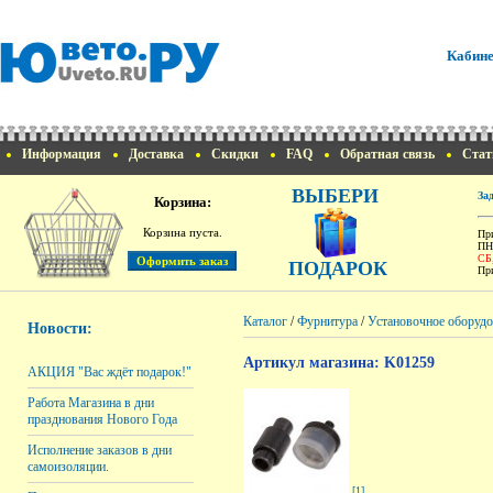
Кабине
Информация
Доставка
Скидки
FAQ
Обратная связь
Стат
ВЫБЕРИ
За
Корзина:
Корзина пуста.
При
ПН
СБ
ПОДАРОК
При
Каталог
/
Фурнитура
/
Установочное оборудо
Новости:
Артикул магазина: K01259
АКЦИЯ "Вас ждёт подарок!"
Работа Магазина в дни
празднования Нового Года
Исполнение заказов в дни
самоизоляции.
[1]