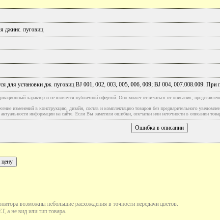
я джинс. пуговиц
я для установки дж. пуговиц BJ 001, 002, 003, 005, 006, 009; BJ 004, 007.008.009. Пр
рмационный характер и не является публичной офертой. Оно может отличаться от описания, представлен
сение изменений в конструкцию, дизайн, состав и комплектацию товаров без предварительного уведомле
туальности информации на сайте. Если Вы заметили ошибки, опечатки или неточности в описании товар
онитора возможны небольшие расхождения в точности передачи цветов.
, а не вид или тип товара.