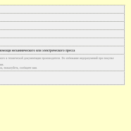
и помощи механнического или электрического пресса
ного в технической документации производителя. Во избежание недоразумений при покупке
ния.
а, пожалуйста, сообщите нам.