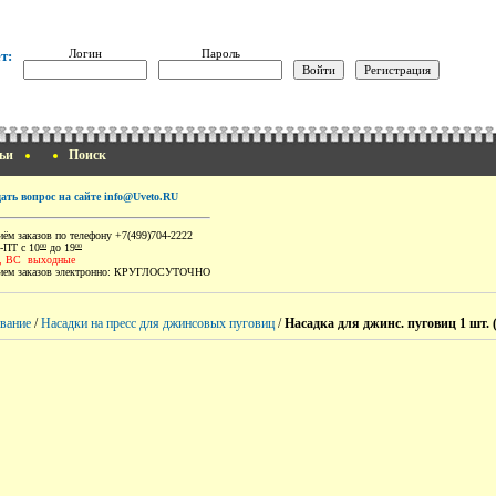
Логин
Пароль
т:
ьи
Поиск
дать вопрос на сайте info@Uveto.RU
ём заказов по телефону +7(499)704-2222
-ПТ с 10
до 19
00
00
, ВС выходные
ем заказов электронно:
КРУГЛОСУТОЧНО
вание
/
Насадки на пресс для джинсовых пуговиц
/
Насадка для джинс. пуговиц 1 шт. 