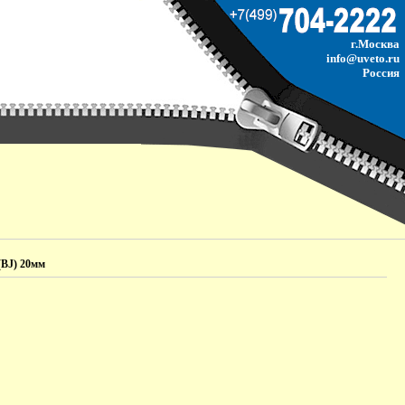
г.Москва
info@uveto.ru
Россия
(BJ) 20мм