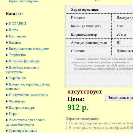
Портал поставщиков
Характеристики:
Каталог:
Название
Насадка дл
ПОДАРКИ
Кол-во (в упаковке)
1 шт
Шитье
Ширина/Диаметр
20 мм
Вышивание
Вязание
Артикул производителя
BJ
Бисероплетение и макраме
Описание
Применяетс
Творчество
Внимание, описание товара на сайте носит инфо
Шторная фурнитура
товаров уточняйте информацию у менеджеров.
Производитель оставляет за собой право на вне
Швейные машины и
Мы признательны вам за помощь в поддержке ак
аксессуары
Украшения
Шкатулки, коробки, сумки,
кошельки
отсутствует
Инструменты, аксессуары
Цена:
Фурнитура
912 р.
Шнурки и шнуры
Игры
Обратите внимание:
Аксессуары для волос и
1. Из-за индивидуальных настроек вашего м
детская бижутерия
2. В некоторых случаях ниже изображен ЦВЕТ
Сувениры на заказ