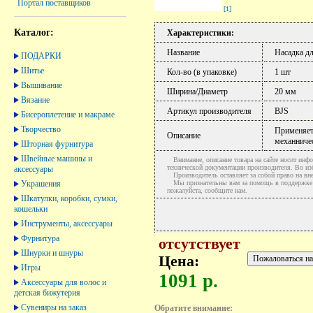
Портал поставщиков
[1]
Каталог:
Характеристики:
Название
Насадка дл
ПОДАРКИ
Шитье
Кол-во (в упаковке)
1 шт
Вышивание
Ширина/Диаметр
20 мм
Вязание
Артикул производителя
BJS
Бисероплетение и макраме
Творчество
Применяетс
Описание
механничес
Шторная фурнитура
Швейные машины и
Внимание, описание товара на сайте носит инфо
технической документации производителя. Во и
аксессуары
Производитель оставляет за собой право на вне
Украшения
Мы признательны вам за помощь в поддержке ак
пожалуйста, сообщите нам.
Шкатулки, коробки, сумки,
кошельки
Инструменты, аксессуары
Фурнитура
отсутствует
Шнурки и шнуры
Цена:
Игры
1091 р.
Аксессуары для волос и
детская бижутерия
Сувениры на заказ
Обратите внимание: