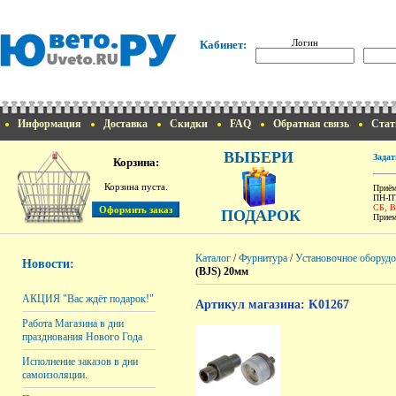
Логин
Кабинет:
Информация
Доставка
Скидки
FAQ
Обратная связь
Стат
ВЫБЕРИ
Задат
Корзина:
Корзина пуста.
Приём
ПН-ПТ
СБ, 
ПОДАРОК
Прием
Каталог
/
Фурнитура
/
Установочное оборудо
Новости:
(BJS) 20мм
АКЦИЯ "Вас ждёт подарок!"
Артикул магазина: K01267
Работа Магазина в дни
празднования Нового Года
Исполнение заказов в дни
самоизоляции.