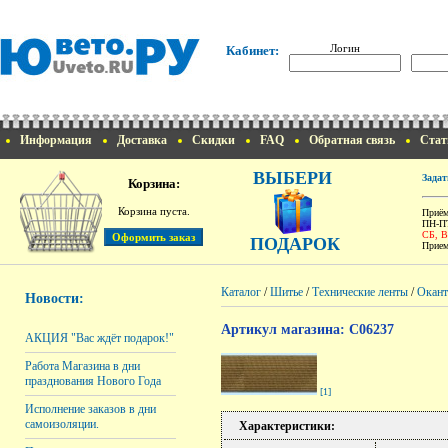
Логин
Кабинет:
Информация
Доставка
Скидки
FAQ
Обратная связь
Стат
ВЫБЕРИ
Задат
Корзина:
Корзина пуста.
Приём
ПН-ПТ
СБ, 
ПОДАРОК
Прием
Каталог
/
Шитье
/
Технические ленты
/
Окант
Новости:
Артикул магазина: C06237
АКЦИЯ "Вас ждёт подарок!"
Работа Магазина в дни
празднования Нового Года
[1]
Исполнение заказов в дни
самоизоляции.
Характеристики: