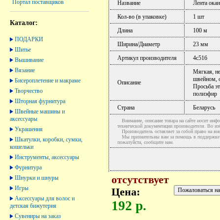
Портал поставщиков
Название
Лента ока
Кол-во (в упаковке)
1 шт
Каталог:
Длина
100 м
ПОДАРКИ
Ширина/Диаметр
23 мм
Шитье
Артикул производителя
4с516
Вышивание
Вязание
Мягкая, не
швейном, о
Бисероплетение и макраме
Описание
Просьба эт
Творчество
полиэфир
Шторная фурнитура
Страна
Беларусь
Швейные машины и
аксессуары
Внимание, описание товара на сайте носит инфо
технической документации производителя. Во и
Украшения
Производитель оставляет за собой право на вне
Мы признательны вам за помощь в поддержке ак
Шкатулки, коробки, сумки,
пожалуйста, сообщите нам.
кошельки
Инструменты, аксессуары
Фурнитура
отсутствует
Шнурки и шнуры
Игры
Цена:
Аксессуары для волос и
192 р.
детская бижутерия
Сувениры на заказ