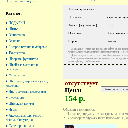
Портал поставщиков
Характеристики:
Каталог:
Название
Украшение для
ПОДАРКИ
Кол-во (в упаковке)
1 шт
Шитье
Описание
Применяется к
Вышивание
Вязание
Страна
Россия
Бисероплетение и макраме
Внимание, описание товара на сайте носит инфо
технической документации производителя. Во и
Творчество
Производитель оставляет за собой право на вне
Мы признательны вам за помощь в поддержке ак
Шторная фурнитура
пожалуйста, сообщите нам.
Швейные машины и
аксессуары
Украшения
Шкатулки, коробки, сумки,
отсутствует
кошельки
Цена:
Инструменты, аксессуары
154 р.
Фурнитура
Шнурки и шнуры
Игры
Обратите внимание:
1. Из-за индивидуальных настроек вашего м
Аксессуары для волос и
2. В некоторых случаях ниже изображен ЦВЕТ
детская бижутерия
Сувениры на заказ