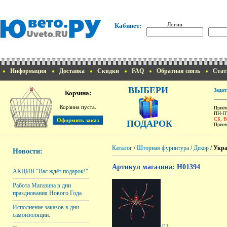
Логин
Кабинет:
Информация
Доставка
Скидки
FAQ
Обратная связь
Стат
ВЫБЕРИ
Задат
Корзина:
Корзина пуста.
Приём
ПН-ПТ
СБ, 
ПОДАРОК
Прием
Каталог
/
Шторная фурнитура
/
Декор
/
Укра
Новости:
Артикул магазина: H01394
АКЦИЯ "Вас ждёт подарок!"
Работа Магазина в дни
празднования Нового Года
Исполнение заказов в дни
самоизоляции.
[1]