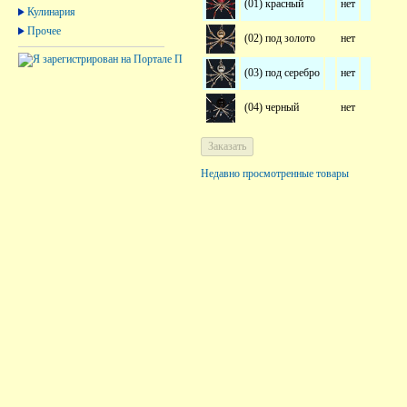
(01) красный
нет
Кулинария
Прочее
(02) под золото
нет
(03) под серебро
нет
(04) черный
нет
Недавно просмотренные товары